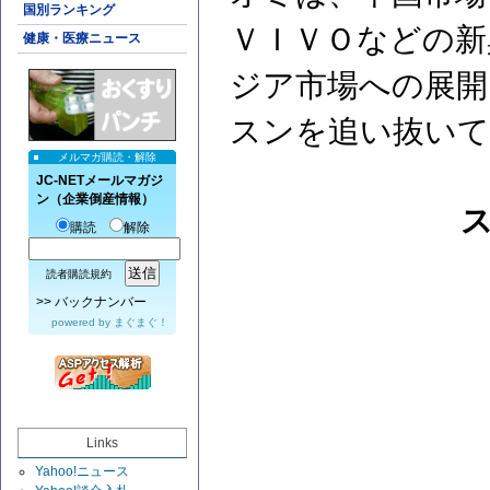
国別ランキング
ＶＩＶＯなどの新
健康・医療ニュース
ジア市場への展開
スンを追い抜いて
メルマガ購読・解除
JC-NETメールマガジ
ン（企業倒産情報）
購読
解除
読者購読規約
>>
バックナンバー
powered by
まぐまぐ！
Links
Yahoo!ニュース