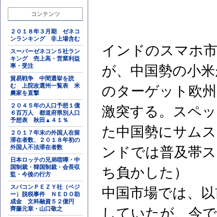
コンテンツ
２０１８年３月期 ゼネコ
ンランキング 非上場含む
インドのスマホ市
スーパーゼネコン５社ラン
キング 売上高・営業利益
率・受注
が、中国勢の小米
貿易戦争 中間選挙を読
む 上院改選州一覧表 米
のターゲット欧州
農家を直撃
２０４５年の人口予想１億
激突する。スペッ
６百万人 都道府県別人口
予想表 秋田▲４１％
た中国勢にサムス
２０１７年末の外国人在留
滞在者数、２０１８年初の
外国人不法滞在者数
ンドでは普及帯ス
日本ロッテの兄弟喧嘩・中
国制裁・韓国制裁・会長収
ち負かした）
監・今後の行方
スパコンＰＥＺＹ社（ペジ
中国市場では、以
ー）脱税事件 ＮＥＤＯ助
成金 文科融資５２億円
齊藤元章・山口敬之
していたが、今で