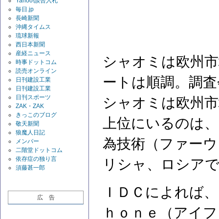
Yahoo!談合入札
毎日.jp
長崎新聞
沖縄タイムス
琉球新報
西日本新聞
産経ニュース
シャオミは欧州市
時事ドットコム
読売オンライン
ートは順調。調査
日刊建設工業
日刊建設工業
日刊スポーツ
シャオミは欧州市
ZAK・ZAK
きっこのブログ
上位にいるのは、
敬天新聞
狼魔人日記
為技術（ファーウ
メンバー
二階堂ドットコム
依存症の独り言
リシャ、ロシアで
須藤甚一郎
ＩＤＣによれば、
広 告
ｈｏｎｅ（アイフ