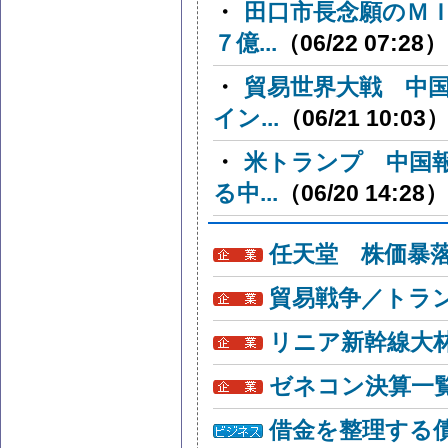
・
田口市長念願のＭ
７億...
（06/22 07:28）
・
貿易世界大戦 中
イン...
（06/21 10:03
・
米トランプ 中国
る中...
（06/20 14:28）
任天堂 株価暴
貿易戦争／トラン
リニア新幹線大
ゼネコン決算一
借金を整理する