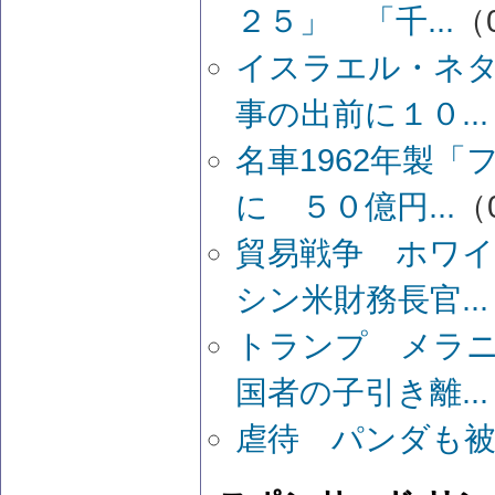
２５」 「千...
（0
イスラエル・ネ
事の出前に１０...
名車1962年製
に ５０億円...
（0
貿易戦争 ホワ
シン米財務長官...
トランプ メラ
国者の子引き離...
虐待 パンダも