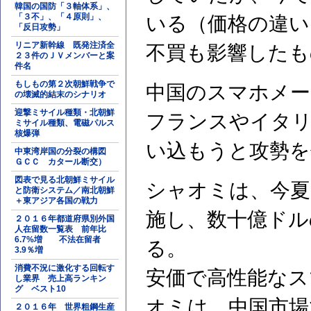
韓国の国防「３軸体系」、
「３不」、「４原則」、
いる（価格の違い
「反日攻勢」
リニア新幹線 既発注済全
不買も影響したも
２３件のＪＶメンバーと案
件名
もしもの第２次朝鮮戦争で
中国のスマホメー
の壊滅的結末のシナリオ
迎撃ミサイル種類・北朝鮮
フランスやイタリ
ミサイル種類、電磁パルス
核爆弾
い込もうと攻勢を
中東湾岸国の分裂の構図
ＧＣＣ カタール断交）
図表で見る北朝鮮ミサイル
シャオミは、今夏
と防衛システム／南北朝鮮
＋東アジア各国の戦力
施し、数十億ドル
２０１６年都道府県別外国
人在留数一覧表 前年比
6.7%増 不法在留者
る。
3.9％増
消費不況に激化する回転す
安価で高性能なス
し業界 売上高ランキン
グ ベスト10
オミは、中国市場
２０１６年 世界粗鋼生産