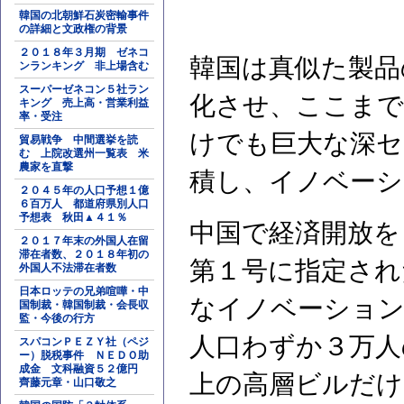
韓国の北朝鮮石炭密輸事件
の詳細と文政権の背景
２０１８年３月期 ゼネコ
韓国は真似た製品
ンランキング 非上場含む
スーパーゼネコン５社ラン
化させ、ここまで
キング 売上高・営業利益
率・受注
けでも巨大な深セ
貿易戦争 中間選挙を読
む 上院改選州一覧表 米
農家を直撃
積し、イノベーシ
２０４５年の人口予想１億
６百万人 都道府県別人口
予想表 秋田▲４１％
中国で経済開放を
２０１７年末の外国人在留
滞在者数、２０１８年初の
第１号に指定され
外国人不法滞在者数
日本ロッテの兄弟喧嘩・中
なイノベーション
国制裁・韓国制裁・会長収
監・今後の行方
人口わずか３万人
スパコンＰＥＺＹ社（ペジ
ー）脱税事件 ＮＥＤＯ助
成金 文科融資５２億円
上の高層ビルだけ
齊藤元章・山口敬之