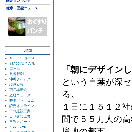
国別ランキング
健康・医療ニュース
Links
Yahoo!ニュース
Yahoo!談合入札
「朝にデザインし
毎日.jp
長崎新聞
沖縄タイムス
という言葉が深セ
琉球新報
西日本新聞
る。
産経ニュース
時事ドットコム
１日に１５１２社
読売オンライン
日刊建設工業
日刊建設工業
間で５５万人の高
日刊スポーツ
ZAK・ZAK
境地の都市。