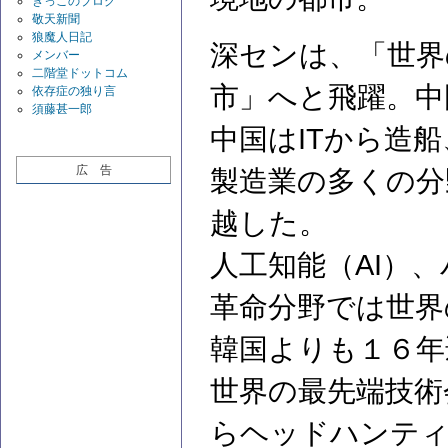
きっこのブログ
敬天新聞
狼魔人日記
深センは、「世界
メンバー
二階堂ドットコム
市」へと飛躍。中
依存症の独り言
須藤甚一郎
中国はITから造
広 告
製造業の多くの分
越した。
人工知能（AI）
革命分野では世界
韓国よりも１６年
世界の最先端技術
らヘッドハンティ