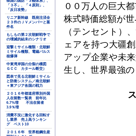
韓国の国防「３軸体系」、
００万人の巨大都
「３不」、「４原則」、
「反日攻勢」
株式時価総額が世
リニア新幹線 既発注済全
２３件のＪＶメンバーと案
件名
（テンセント）、
もしもの第２次朝鮮戦争で
の壊滅的結末のシナリオ
ェアを持つ大疆創
迎撃ミサイル種類・北朝鮮
ミサイル種類、電磁パルス
アップ企業や未来
核爆弾
中東湾岸国の分裂の構図
生し、世界最強の
ＧＣＣ カタール断交）
図表で見る北朝鮮ミサイル
と防衛システム／南北朝鮮
＋東アジア各国の戦力
２０１６年都道府県別外国
人在留数一覧表 前年比
6.7%増 不法在留者
3.9％増
消費不況に激化する回転す
し業界 売上高ランキン
グ ベスト10
２０１６年 世界粗鋼生産