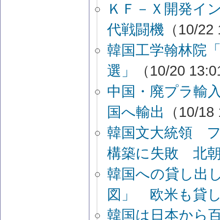
ＫＦ－Ｘ開発イ
代戦闘機
（10/22 
韓国工学翰林院
選」
（10/20 13:
中国・廃プラ輸
国へ輸出
（10/18
韓国文大統領 
構築に失敗 北
韓国への貸し出
図」 欧米も貸
韓国は日本から