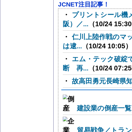
JCNET注目記事！
・
プリントシール機
阪）／...
（10/24 15:3
・
仁川上陸作戦のマ
は逮...
（10/24 10:05）
・
エム・テック破綻
断 再...
（10/24 07:2
・
故高田勇元長崎県
建設業の倒産一覧
貿易戦争／トラン