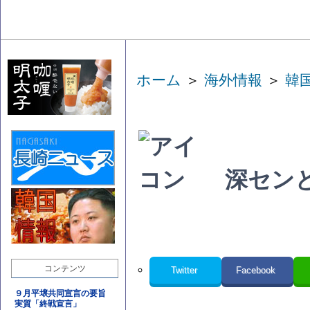
ホーム
＞
海外情報
＞
韓
深セン
コンテンツ
Twitter
Facebook
９月平壌共同宣言の要旨
実質「終戦宣言」