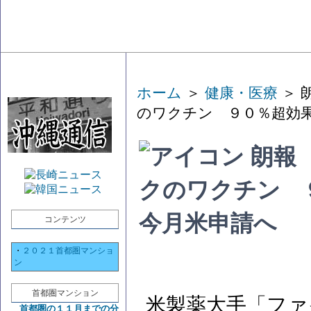
ホーム
＞
健康・医療
＞ 
のワクチン ９０％超効
朗報
クのワクチン 
今月米申請へ
コンテンツ
・
２０２１首都圏マンショ
ン
首都圏マンション
米製薬大手「ファ
首都圏の１１月までの分