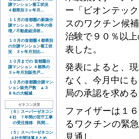
譲マンション着工状況
ー「ビオンテック
４都県別３ヶ年月...
１１月の首都圏の新築分
スのワクチン候補
譲マンション、昨年の倍
増／不動産経済研...
治験で９０％以上
１０月の首都圏４都県別
の分譲マンション着工状
表した。
況 ３ヶ年月別比...
１０月までの 首都圏分
発表によると、現
譲マンション ４都県の
３ヶ年月別販売戸...
なく、今月中にも
１０月の首都圏分譲マン
ション販売戸数 ▲３
局の承認を求める
８％の大幅減
ゼネコン決算
ファイザーは１６
（６）スーパーゼネコン
４社 ７年間の官庁工事
るワクチンの緊急
の受注推移 民間...
（５）スーパーゼネコン
見通し。
４社中間決算まとめ