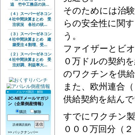
追 竹中工務店の決...
そのためには治験
（４）スーパーゼネコン
４社中間決算まとめ 受
らの安全性に関す
注状況 各社の状...
う。
（３）スーパーゼネコン
４社中間決算まとめ 建
築受注４割増、受...
ファイザーとビオ
（２）スーパーゼネコン
０万ドルの契約を
４社中間決算まとめ 受
注好調、利益率大...
のワクチンを供給
また、欧州連合（
メルマガ購読・解除
供給契約を結んで
JC-NETメールマガジ
ン（企業倒産情報）
購読
解除
すでにワクチン製
読者購読規約
０００万回分（２
>>
バックナンバー