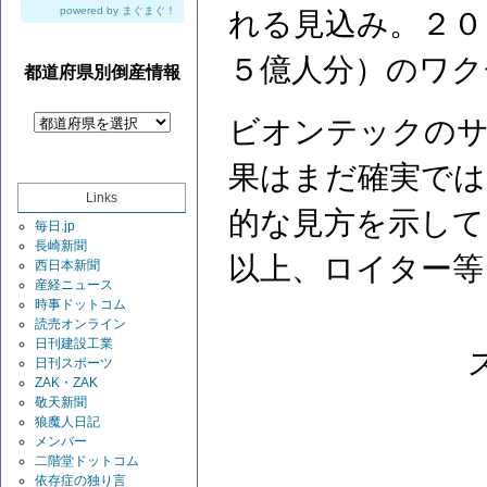
powered by
まぐまぐ！
れる見込み。２０
５億人分）のワク
都道府県別倒産情報
ビオンテックのサ
果はまだ確実では
Links
的な見方を示して
毎日.jp
長崎新聞
以上、ロイター等
西日本新聞
産経ニュース
時事ドットコム
読売オンライン
日刊建設工業
日刊スポーツ
ZAK・ZAK
敬天新聞
狼魔人日記
メンバー
二階堂ドットコム
依存症の独り言