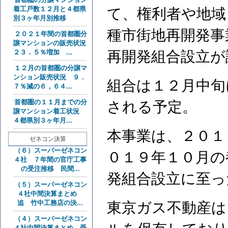
着工戸数１２月と４都県
て、権利者や地域
別３ヶ年月別推移
種市街地再開発事
２０２１年間の首都圏分
譲マンションの販売状況
２３．５％増加 ...
再開発組合設立が
１２月の首都圏の分譲マ
ンション販売状況 ９．
組合は１２月中旬
７％減の６，６４...
首都圏の１１月までの分
される予定。
譲マンション着工状況
４都県別３ヶ年月...
本事業は、２０１
ゼネコン決算
（６）スーパーゼネコン
０１９年１０月の
４社 ７年間の官庁工事
の受注推移 民間...
発組合設立に至っ
（５）スーパーゼネコン
４社中間決算まとめ
追 竹中工務店の決...
東京ガス不動産は
（４）スーパーゼネコン
４社中間決算まとめ 受