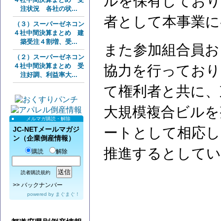
ルを保有しており
注状況 各社の状...
者として本事業に
（３）スーパーゼネコン
４社中間決算まとめ 建
築受注４割増、受...
また参加組合員お
（２）スーパーゼネコン
４社中間決算まとめ 受
協力を行っており
注好調、利益率大...
て権利者と共に、
大規模複合ビルを
メルマガ購読・解除
ートとして相応し
JC-NETメールマガジ
ン（企業倒産情報）
推進するとしてい
購読
解除
読者購読規約
>>
バックナンバー
powered by
まぐまぐ！