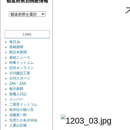
都道府県別倒産情報
Links
毎日.jp
長崎新聞
西日本新聞
産経ニュース
時事ドットコム
読売オンライン
日刊建設工業
日刊スポーツ
ZAK・ZAK
敬天新聞
狼魔人日記
メンバー
二階堂ドットコム
依存症の独り言
須藤甚一郎
丸田たかあきblog
八重山日報