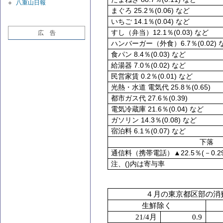
八重山日報
25.2
(0.06)
まぐろ
％
など
14.1
(0.04)
いちご
％
など
12.1
(0.03)
すし（弁当）
％
など
広 告
6.7
(0.02)
ハンバーガー（外食）
％
8.4
(0.03)
食パン
％
など
7.0
(0.02)
給湯器
％
など
0.2
(0.01)
民営家賃
％
など
25.8
(0.65)
光熱・水道 電気代
％
27.6
(0.39)
都市ガス代
％
21.6
(0.04)
電気冷蔵庫
％
など
14.3
(0.08)
ガソリン
％
など
6.1
(0.07)
宿泊料
％
など
下落
22.5
(
0.2
通信料（携帯電話）▲
％
－
()
注、
内は寄与率
４月の東京都区部の消
生鮮除く
21/4
月
0.9