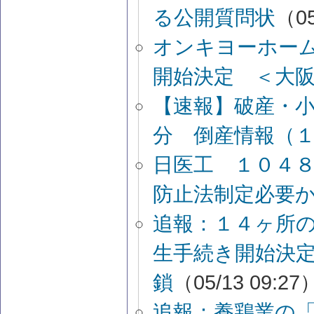
る公開質問状
（05
オンキヨーホー
開始決定 ＜大
【速報】破産・
分 倒産情報（
日医工 １０４８
防止法制定必要
追報：１４ヶ所
生手続き開始決
鎖
（05/13 09:27
追報：養鶏業の