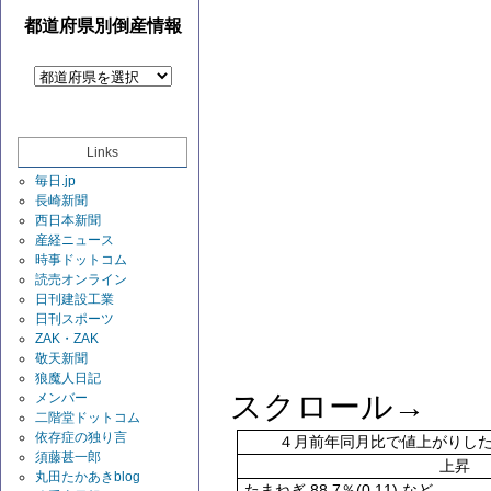
都道府県別倒産情報
Links
毎日.jp
長崎新聞
西日本新聞
産経ニュース
時事ドットコム
読売オンライン
日刊建設工業
日刊スポーツ
ZAK・ZAK
敬天新聞
狼魔人日記
スクロール→
メンバー
二階堂ドットコム
依存症の独り言
４月前年同月比で値上がりし
須藤甚一郎
上昇
丸田たかあきblog
88.7
(0.11)
たまねぎ
％
など