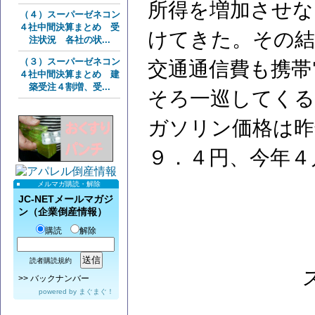
所得を増加させな
（４）スーパーゼネコン
４社中間決算まとめ 受
けてきた。その
注状況 各社の状...
（３）スーパーゼネコン
交通通信費も携帯
４社中間決算まとめ 建
築受注４割増、受...
そろ一巡してくる
ガソリン価格は昨
９．４円、今年４
メルマガ購読・解除
JC-NETメールマガジ
ン（企業倒産情報）
購読
解除
読者購読規約
>>
バックナンバー
powered by
まぐまぐ！