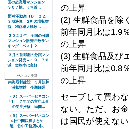
国の超高層マンション
の上昇
３０７棟、うち首...
野村不動産ＨＤ ２２/
(2) 生鮮食品を除
３期決算 ２桁の増収増
益 利益率大幅改...
前年同月比は1.9
２０２１年 全国の分譲
マンション販売戸数ラン
の上昇
キング ベスト２...
(3) 生鮮食品及
３月の首都圏の分譲マン
ション発売▲１９．７％
減 契約率は良好
前年同月比は0.8
ゼネコン決算
の上昇
南海辰村建設 ３月決算
減収増益 今期好調
セーブして買わな
（６）スーパーゼネコン
４社 ７年間の官庁工事
ない。ただ、お金
の受注推移 民間...
（５）スーパーゼネコン
は国民が使えない
４社中間決算まとめ
追 竹中工務店の決...