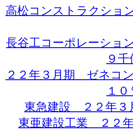
高松コンストラクショ
長谷工コーポレーショ
９千億
２２年３月期 ゼネコ
１０％
東急建設 ２２年３
東亜建設工業 ２２