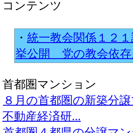
コンテンツ
・
統一教会関係１２１
挙公開 党の教会依
首都圏マンション
８月の首都圏の新築分譲
不動産経済研...
首都圏４都県の分譲マン