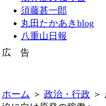
須藤甚一郎
丸田たかあきblog
八重山日報
広 告
ホーム
＞
政治・行政
＞