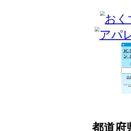
JC
ン
読
>>
都道府