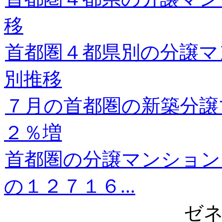
移
首都圏４都県別の分譲マ
別推移
７月の首都圏の新築分譲
２％増
首都圏の分譲マンション
の１２７１６...
ゼ