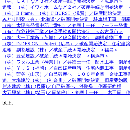
（株）ＬＡＴなど３社／破産手続き開始決定 ＜広島市＞
追報：（株）イワイホームなど２社／破産手続き開始決定 
（株）B-Frame、（株）F-BURST（滋賀）／破産開始決定 
みどり開発（有）(北海道)／破産開始決定 駐車場工事 倒
（株）太陽光発電中部（愛知）／弁護士一任 ソーラー発電
（有）熊谷鉄筋工業／破産手続き開始決定 ＜名古屋市＞
（株）大一工業所（茨城）／破産開始決定 鋼構造物工事 
（株）D-DESIGN Project（広島）／破産開始決定 住宅
追報：副都建設（株）／破産手続き開始決定 ＜福島＞
（株）豊受建設／破産手続き開始決定 ＜横浜市＞
（株）ワタル工業（神奈川）／弁護士一任 防水工事 倒産
（株）Ｙ．Ｓ（福岡）／自己破産申請 住宅内装工事 倒産
（株）茜谷（山形）／自己破産へ １００年企業 金物工事
追、大場建設（株）（神奈川）／破産開始決定 倒産要約版
岸本建設（株）(兵庫)／自己破産へ 淡路島 倒産要約版
大五興業（株）(埼玉)／事業停止・弁護士一任 土木工事 
以上、