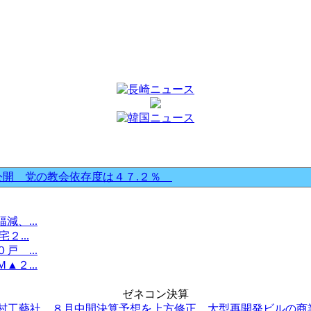
公開 党の教会依存度は４７.２％
、...
...
 ...
２...
ゼネコン決算
村工藝社 ８月中間決算予想を上方修正 大型再開発ビルの商業.