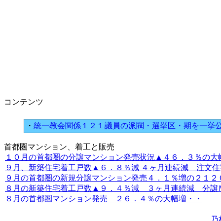
コンテンツ
・
統一教会関係１２１議員の派閥・選挙区・期を一挙
首都圏マンション、着工と販売
１０月の首都圏の分譲マンション発売状況▲４６．３％の大幅減
９月、新築住宅着工戸数▲６．８％減 ４ヶ月連続減 注文住宅２
９月の首都圏の新規分譲マンション発売４．１％増の２１２０戸
８月の新築住宅着工戸数▲９．４％減 ３ヶ月連続減 分譲Ｍ▲
８月の首都圏マンション発売 ２６．４％の大幅増・・
乃