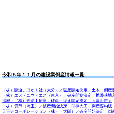
令和５年１１月の建設業倒産情報一覧
（株）開道、ほか１社（大分）／破産開始決定 土木 倒産
（株）エヌ・ユウ・エス（東京）／破産開始決定 携帯基地
追報：（株）色彩工房藍／破産手続き開始決定 ＜富山市＞
（株）貴翔（埼玉）／破産開始決定 型枠大工 倒産要約版
天王寺コーポレーション（株）（大阪）／破産開始決定 倒