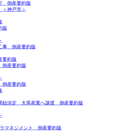
定 倒産要約版
 ＜神戸市＞
版
約版
＞
工事 倒産要約版
産要約版
 倒産要約版
＞
 倒産要約版
版
開始決定 大英産業へ譲渡 倒産要約版
＞
カーラマネジメント 倒産要約版