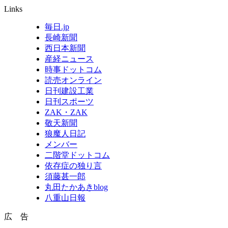
Links
毎日.jp
長崎新聞
西日本新聞
産経ニュース
時事ドットコム
読売オンライン
日刊建設工業
日刊スポーツ
ZAK・ZAK
敬天新聞
狼魔人日記
メンバー
二階堂ドットコム
依存症の独り言
須藤甚一郎
丸田たかあきblog
八重山日報
広 告