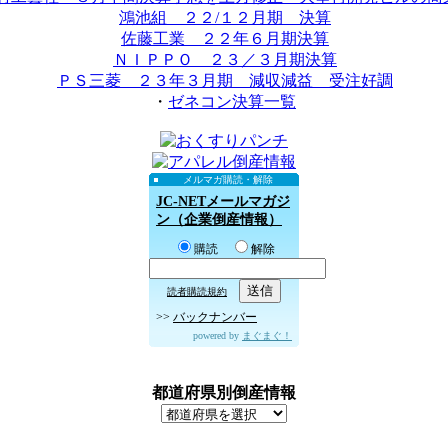
鴻池組 ２２/１２月期 決算
佐藤工業 ２２年６月期決算
ＮＩＰＰＯ ２３／３月期決算
ＰＳ三菱 ２３年３月期 減収減益 受注好調
・
ゼネコン決算一覧
メルマガ購読・解除
JC-NETメールマガジ
ン（企業倒産情報）
購読
解除
読者購読規約
>>
バックナンバー
powered by
まぐまぐ！
都道府県別倒産情報