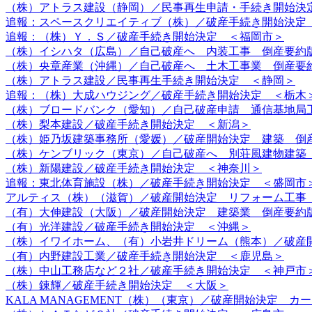
（株）アトラス建設（静岡）／民事再生申請・手続き開始決
追報：スペースクリエイティブ（株）／破産手続き開始決定
追報：（株）Ｙ．Ｓ／破産手続き開始決定 ＜福岡市＞
（株）イシハタ（広島）／自己破産へ 内装工事 倒産要約
（株）央章産業（沖縄）／自己破産へ 土木工事業 倒産要
（株）アトラス建設／民事再生手続き開始決定 ＜静岡＞
追報：（株）大成ハウジング／破産手続き開始決定 ＜栃木
（株）ブロードバンク（愛知）／自己破産申請 通信基地局
（株）梨本建設／破産手続き開始決定 ＜新潟＞
（株）姫乃坂建築事務所（愛媛）／破産開始決定 建築 倒
（株）ケンブリック（東京）／自己破産へ 別荘風建物建築
（株）新陽建設／破産手続き開始決定 ＜神奈川＞
追報：東北体育施設（株）／破産手続き開始決定 ＜盛岡市
アルティス（株）（滋賀）／破産開始決定 リフォーム工事
（有）大伸建設（大阪）／破産開始決定 建築業 倒産要約
（有）光洋建設／破産手続き開始決定 ＜沖縄＞
（株）イワイホーム、（有）小岩井ドリーム（熊本）／破産
（有）内野建設工業／破産手続き開始決定 ＜鹿児島＞
（株）中山工務店など２社／破産手続き開始決定 ＜神戸市
（株）錬輝／破産手続き開始決定 ＜大阪＞
KALA MANAGEMENT（株）（東京）／破産開始決定 