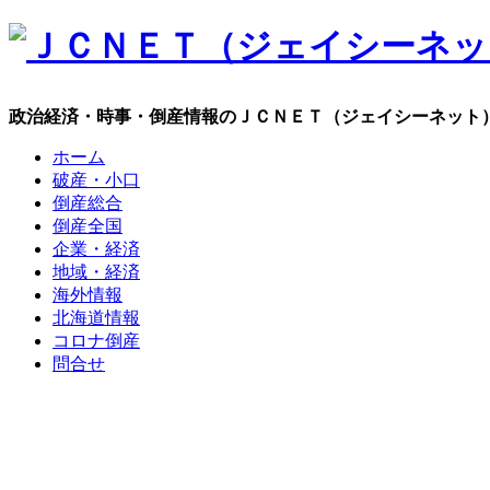
政治経済・時事・倒産情報のＪＣＮＥＴ（ジェイシーネット
ホーム
破産・小口
倒産総合
倒産全国
企業・経済
地域・経済
海外情報
北海道情報
コロナ倒産
問合せ