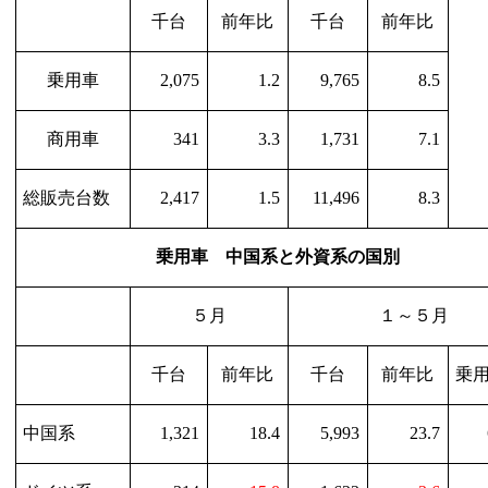
千台
前年比
千台
前年比
乗用車
2,075
1.2
9,765
8.5
商用車
341
3.3
1,731
7.1
総販売台数
2,417
1.5
11,496
8.3
乗用車 中国系と外資系の国別
５月
１～５月
千台
前年比
千台
前年比
乗用
中国系
1,321
18.4
5,993
23.7