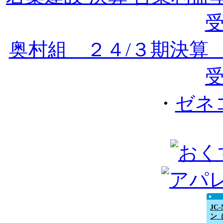
受
奥村組 ２４/３期決
・
ゼネ
JC
ン