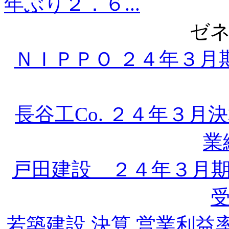
年ぶり２．６...
ゼ
ＮＩＰＰＯ ２４年３月
長谷工Co. ２４年３
業
戸田建設 ２４年３月
若築建設 決算 営業利