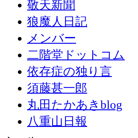
敬天新聞
狼魔人日記
メンバー
二階堂ドットコム
依存症の独り言
須藤甚一郎
丸田たかあきblog
八重山日報