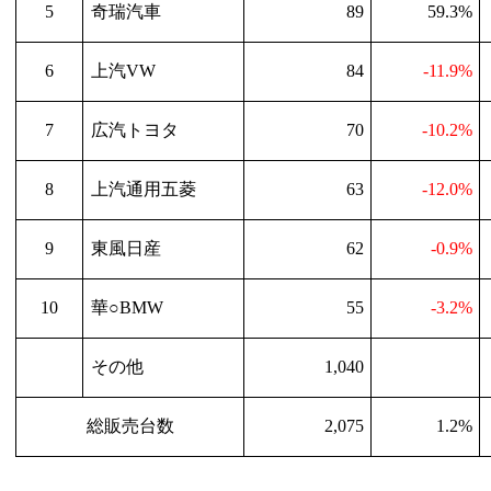
5
奇瑞汽車
89
59.3%
6
上汽
VW
84
-11.9%
7
広汽トヨタ
70
-10.2%
8
上汽通用五菱
63
-12.0%
9
東風日産
62
-0.9%
10
華○
BMW
55
-3.2%
その他
1,040
総販売台数
2,075
1.2%