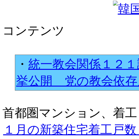
コンテンツ
・
統一教会関係１２１
挙公開 党の教会依
首都圏マンション、着工
１月の新築住宅着工戸数