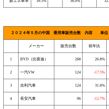
新エネ車率
39.5%
36.0%
32
２０２４年５月の中国 乗用車販売台数 内容 単位
メーカー
販売台数
前年比
1
BYD
（比亜迪）
268
26.8%
2
一汽
VW
124
-17.5%
3
吉利汽車
124
31.6%
4
長安汽車
96
-12.7%