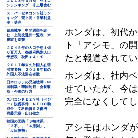
２０１８年３月期 ゼネコ
ンランキング 非上場含む
スーパーゼネコン５社ラン
キング 売上高・営業利益
率・受注
ホンダは、初代か
貿易戦争 中間選挙を読
む 上院改選州一覧表 米
農家を直撃
ト「アシモ」の
２０４５年の人口予想１億
６百万人 都道府県別人口
たと報道されてい
予想表 秋田▲４１％
２０１７年末の外国人在留
滞在者数、２０１８年初の
ホンダは、社内ベ
外国人不法滞在者数
日本ロッテの兄弟喧嘩・中
せていたが、今
国制裁・韓国制裁・会長収
監・今後の行方
完全になくして
スパコンＰＥＺＹ社（ペジ
ー）脱税事件 ＮＥＤＯ助
成金 文科融資５２億円
齊藤元章・山口敬之
韓国の国防「３軸体系」、
アシモはホンダが
「３不」、「４原則」、
「反日攻勢」