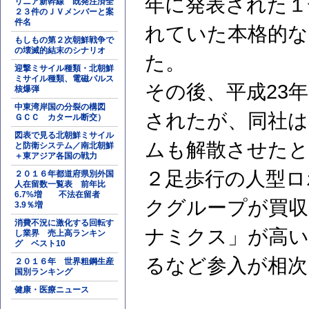
年に発表された１
リニア新幹線 既発注済全
２３件のＪＶメンバーと案
件名
れていた本格的な
もしもの第２次朝鮮戦争で
の壊滅的結末のシナリオ
た。
迎撃ミサイル種類・北朝鮮
ミサイル種類、電磁パルス
その後、平成23
核爆弾
中東湾岸国の分裂の構図
されたが、同社は
ＧＣＣ カタール断交）
図表で見る北朝鮮ミサイル
ムも解散させたと
と防衛システム／南北朝鮮
＋東アジア各国の戦力
２足歩行の人型ロ
２０１６年都道府県別外国
人在留数一覧表 前年比
6.7%増 不法在留者
クグループが買
3.9％増
消費不況に激化する回転す
ナミクス」が高い
し業界 売上高ランキン
グ ベスト10
るなど参入が相次
２０１６年 世界粗鋼生産
国別ランキング
健康・医療ニュース