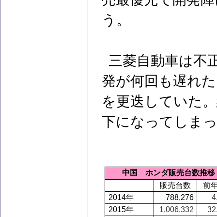
う。
三菱自動車は不
発が何回も遅れた
を更迭していた。
下になってしま
中国 ホンダ販売台数推移
販売台数
前
2014
年
788,276
4
2015
年
1,006,332
32