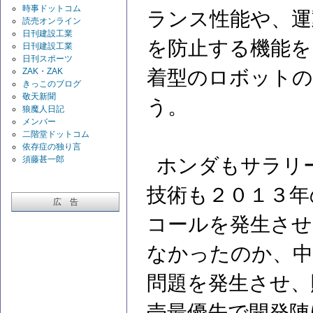
時事ドットコム
ランス性能や、運
読売オンライン
日刊建設工業
を防止する機能を
日刊建設工業
日刊スポーツ
ZAK・ZAK
着型のロボット
きっこのブログ
敬天新聞
う。
狼魔人日記
メンバー
二階堂ドットコム
依存症の独り言
須藤甚一郎
ホンダもサラリ
技術も２０１３年
広 告
コールを発生させ
なかったのか、中
問題を発生させ、
売最優先で開発陣