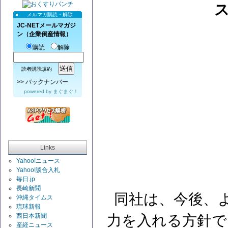
メルマガ購読・解除
JC-NETメールマガジ
ン（企業倒産情報）
購読
解除
読者購読規約
>>
バックナンバー
powered by
まぐまぐ！
Links
Yahoo!ニュース
Yahoo!談合入札
毎日.jp
長崎新聞
同社は、今後、
沖縄タイムス
琉球新報
西日本新聞
力を入れる方針で
産経ニュース