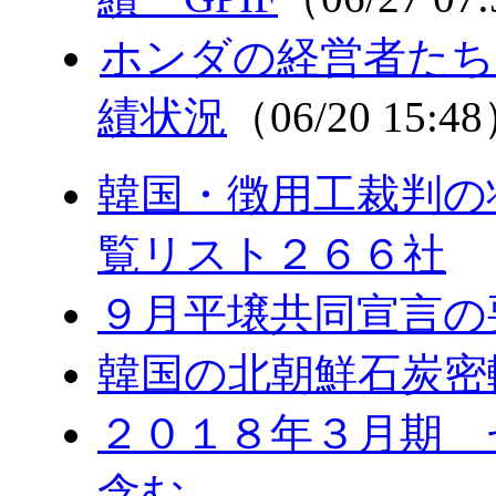
ホンダの経営者たち
績状況
（06/20 15:4
韓国・徴用工裁判の
覧リスト２６６社
９月平壌共同宣言の
韓国の北朝鮮石炭密
２０１８年３月期 
含む