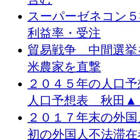
スーパーゼネコン５
利益率・受注
貿易戦争 中間選
米農家を直撃
２０４５年の人口予
人口予想表 秋田▲
２０１７年末の外国
初の外国人不法滞在