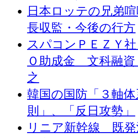
日本ロッテの兄弟喧
長収監・今後の行方
スパコンＰＥＺＹ社
Ｏ助成金 文科融資
之
韓国の国防「３軸体
則」、「反日攻勢」
リニア新幹線 既発