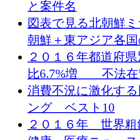
と案件名
図表で見る北朝鮮ミ
朝鮮＋東アジア各国
２０１６年都道府県
比6.7%増 不法在
消費不況に激化する
ング ベスト10
２０１６年 世界粗