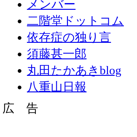
メンバー
二階堂ドットコム
依存症の独り言
須藤甚一郎
丸田たかあきblog
八重山日報
広 告