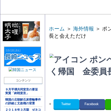
ホーム
＞
海外情報
＞ ポ
長と会えただけ
ポン
く帰国 金委員
コンテンツ
９月平壌共同宣言の要旨
実質「終戦宣言」
韓国の北朝鮮石炭密輸事件
の詳細と文政権の背景
Twitter
Facebook
２０１８年３月期 ゼネコ