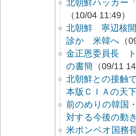
北朝鮮ハッカー「
（10/04 11:49）
北朝鮮 寧辺核
診か 米韓へ
（09
金正恩委員長 
の書簡
（09/11 1
北朝鮮との接触
本版ＣＩＡの天
前のめりの韓国
対する今後の動
米ポンペオ国務