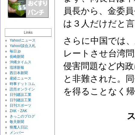
員長から、金委員
は３人だけだと言
Links
さらに中国では、
Yahoo!ニュース
Yahoo!談合入札
レートさせ台湾問
毎日.jp
長崎新聞
沖縄タイムス
侵害問題など内政
琉球新報
西日本新聞
と非難された。同
産経ニュース
時事ドットコム
を得ることなく
読売オンライン
日刊建設工業
日刊建設工業
日刊スポーツ
ZAK・ZAK
きっこのブログ
敬天新聞
狼魔人日記
メンバー