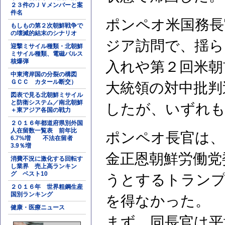
２３件のＪＶメンバーと案
件名
ポンペオ米国務長
もしもの第２次朝鮮戦争で
の壊滅的結末のシナリオ
ジア訪問で、揺ら
迎撃ミサイル種類・北朝鮮
ミサイル種類、電磁パルス
核爆弾
入れや第２回米朝
中東湾岸国の分裂の構図
ＧＣＣ カタール断交）
大統領の対中批判
図表で見る北朝鮮ミサイル
と防衛システム／南北朝鮮
したが、いずれも
＋東アジア各国の戦力
２０１６年都道府県別外国
人在留数一覧表 前年比
ポンペオ長官は、
6.7%増 不法在留者
3.9％増
金正恩朝鮮労働党
消費不況に激化する回転す
し業界 売上高ランキン
グ ベスト10
うとするトランプ
２０１６年 世界粗鋼生産
国別ランキング
を得なかった。
健康・医療ニュース
まず、同長官は平