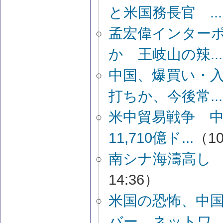
と米国務長官 ...
孟宏偉インター
か 王岐山の辣...
中国、爆買い・
打ちか、今後常...
米中貿易戦争 
11,710億ド...
（10
南シナ海濤高し
14:36）
米国の恐怖、中
バー、ネットワ..