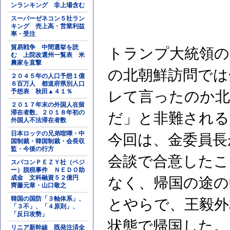
ンランキング 非上場含む
スーパーゼネコン５社ラン
キング 売上高・営業利益
率・受注
貿易戦争 中間選挙を読
トランプ大統領の
む 上院改選州一覧表 米
農家を直撃
の北朝鮮訪問では
２０４５年の人口予想１億
６百万人 都道府県別人口
予想表 秋田▲４１％
レて言ったのか北
２０１７年末の外国人在留
滞在者数、２０１８年初の
だ」と非難される
外国人不法滞在者数
日本ロッテの兄弟喧嘩・中
今回は、金委員長
国制裁・韓国制裁・会長収
監・今後の行方
会談で合意したこ
スパコンＰＥＺＹ社（ペジ
ー）脱税事件 ＮＥＤＯ助
成金 文科融資５２億円
なく、帰国の途の
齊藤元章・山口敬之
韓国の国防「３軸体系」、
とやらで、王毅外
「３不」、「４原則」、
「反日攻勢」
状態で帰国した。
リニア新幹線 既発注済全