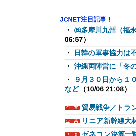
JCNET注目記事！
・
㈱多摩川九州（福
06:57）
・
日韓の軍事協力は
・
沖縄両陣営に「冬
・
９月３０日から１
など
（10/06 21:08）
貿易戦争／トラン
リニア新幹線大
ゼネコン決算一