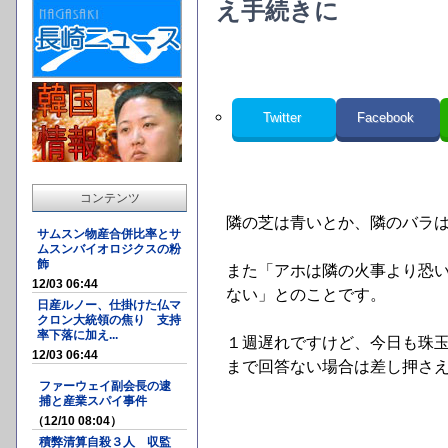
え手続きに
Twitter
Facebook
コンテンツ
隣の芝は青いとか、隣のバラ
サムスン物産合併比率とサ
ムスンバイオロジクスの粉
飾
また「アホは隣の火事より恐
12/03 06:44
ない」とのことです。
日産ルノー、仕掛けた仏マ
クロン大統領の焦り 支持
率下落に加え...
１週遅れですけど、今日も珠玉
12/03 06:44
まで回答ない場合は差し押さ
ファーウェイ副会長の逮
捕と産業スパイ事件
（12/10 08:04）
積弊清算自殺３人 収監