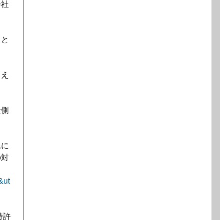
会社
ると
さえ
金側
氏に
の対
&ut
特許