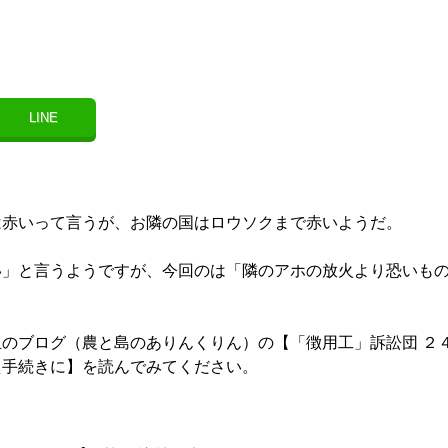
LINE
は赤いって言うが、お隣の国はロウソクまで赤いようだ。
い」と言うようですが、今回のは「隣のアホの放火より恐いも
のブログ（農と島のありんくりん）の【「徴用工」訴訟団 ２
え手続きに】を読んでみてください。