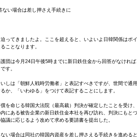
回答ない場合は差し押さえ手続きに
に迫ってきましたよ。ここを超えると、いよいよ日韓関係はポ
えることなります。
護団は今月24日午後5時までに新日鉄住金から回答がなければ
うです。
ないしは「朝鮮人戦時労働者」と表記すべきですが、世間で通
けるか、「いわゆる」をつけて表記することにします。
賠償を命じる韓国大法院（最高裁）判決が確定したことを受け
の内にある被告企業の新日鉄住金本社を再び訪れ、判決にもと
の協議に応じるよう改めて求める要請書を提出した。
じない場合は同社の韓国内資産を差し押さえる手続きを進める