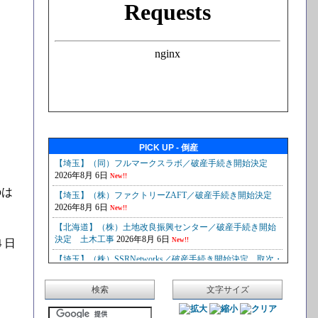
PICK UP - 倒産
のは
４日
検索
文字サイズ