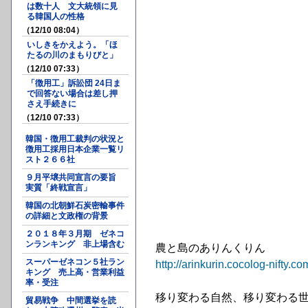
は数十人 文大統領に見
る韓国人の性格
（12/10 08:04）
いしきをかえよう。「ほ
たるの川のまもりびと」
（12/10 07:33）
「徴用工」訴訟団 24日ま
で回答ない場合は差し押
さえ手続きに
（12/10 07:33）
韓国・徴用工裁判の状況と
徴用工採用日本企業一覧リ
スト２６６社
９月平壌共同宣言の要旨
実質「終戦宣言」
韓国の北朝鮮石炭密輸事件
の詳細と文政権の背景
２０１８年３月期 ゼネコ
ンランキング 非上場含む
農と島のありんくりん
スーパーゼネコン５社ラン
http://arinkurin.cocolog-nifty.co
キング 売上高・営業利益
率・受注
移り変わる自然、移り変わる
貿易戦争 中間選挙を読