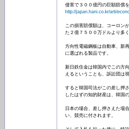
侵害で３００億円の巨額賠償
http://japan.hani.co.kr/arti/ec
この損害賠償額は、コーロン
た２億７５００万ドルより多
方向性電磁鋼板は自動車、新
に選ばれる製品です。
新日鉄住金は韓国内でこの方
えるということも、訴訟団は
すると韓国司法がこの差し押さ
したはずの知的財産は、韓国
日本の場合、差し押さえた場
い、競売に付されます。