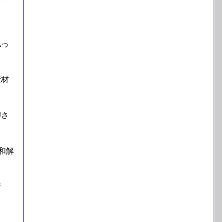
払っ
素材
押さ
和解
行