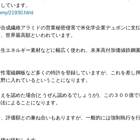
をしています。
onomy/21930.html
が合成繊維アラミドの営業秘密侵害で米化学企業デュポンに支
く、世界最高額といわれています。
再生エネルギー素材などに幅広く使われ、未来高付加価値鉄鋼
向性電磁鋼板など多くの特許を登録していますが、これを差し
視野に入れているということになります。
えを認めた場合(とうぜん認めるでしょうが)、この３００億で
の法によることになります。
合、評価額との兼ね合いもありますが、一般的には強制執行を