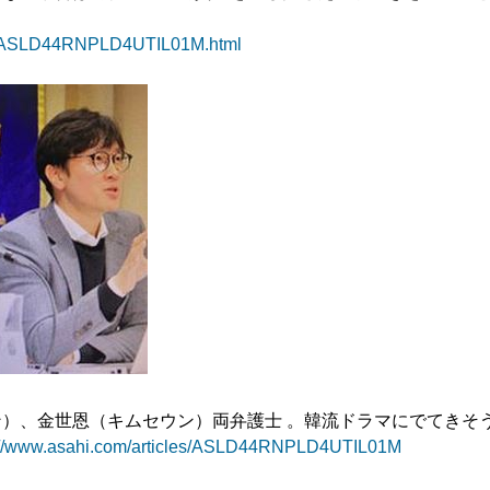
les/ASLD44RNPLD4UTIL01M.html
）、金世恩（キムセウン）両弁護士 。韓流ドラマにでてきそ
://www.asahi.com/articles/ASLD44RNPLD4UTIL01M