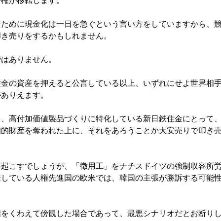
許権が移転します。
なために現金化は一日を急ぐという言い方をしていますから、
叩き売りをするかもしれません。
ではありません。
住金の資産を押えると公言している以上、いずれにせよ世界相
がありえます。
ち、高付加価値製品づくりに特化している新日鉄住金にとって
知的財産を奪われた上に、それをあろうことか大安売りで叩き
を起こすでしょうが、「徴用工」をナチスドイツの強制収容所
透している人権先進国の欧米では、韓国の主張が勝訴する可能
指をくわえて傍観した場合であって、最悪シナリオだとお断り