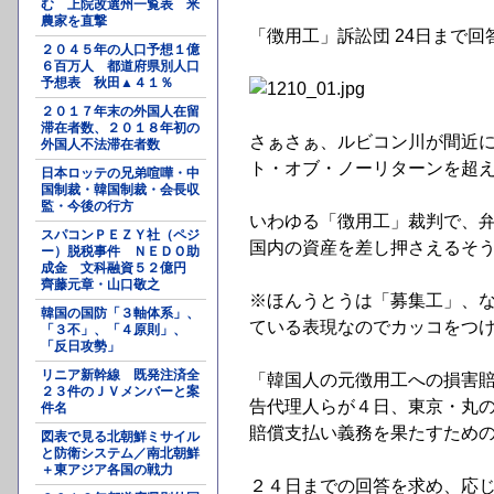
む 上院改選州一覧表 米
農家を直撃
「徴用工」訴訟団 24日まで
２０４５年の人口予想１億
６百万人 都道府県別人口
予想表 秋田▲４１％
２０１７年末の外国人在留
滞在者数、２０１８年初の
さぁさぁ、ルビコン川が間近
外国人不法滞在者数
ト・オブ・ノーリターンを超
日本ロッテの兄弟喧嘩・中
国制裁・韓国制裁・会長収
監・今後の行方
いわゆる「徴用工」裁判で、弁
スパコンＰＥＺＹ社（ペジ
国内の資産を差し押さえるそ
ー）脱税事件 ＮＥＤＯ助
成金 文科融資５２億円
齊藤元章・山口敬之
※ほんうとうは「募集工」、
韓国の国防「３軸体系」、
ている表現なのでカッコをつ
「３不」、「４原則」、
「反日攻勢」
リニア新幹線 既発注済全
「韓国人の元徴用工への損害
２３件のＪＶメンバーと案
告代理人らが４日、東京・丸
件名
賠償支払い義務を果たすため
図表で見る北朝鮮ミサイル
と防衛システム／南北朝鮮
＋東アジア各国の戦力
２４日までの回答を求め、応