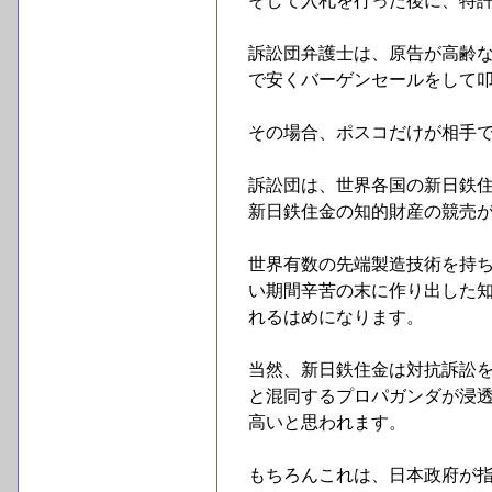
そして入札を行った後に、特
訴訟団弁護士は、原告が高齢
で安くバーゲンセールをして
その場合、ポスコだけが相手
訴訟団は、世界各国の新日鉄
新日鉄住金の知的財産の競売
世界有数の先端製造技術を持
い期間辛苦の末に作り出した
れるはめになります。
当然、新日鉄住金は対抗訴訟
と混同するプロパガンダが浸
高いと思われます。
もちろんこれは、日本政府が