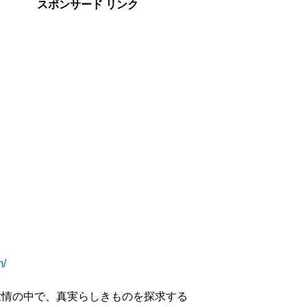
スポンサード リンク
m/
世情の中で、真実らしきものを探求する