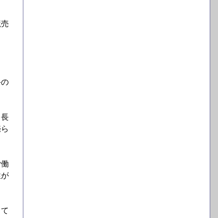
競売
手の
、長
売ら
労働
性が
して