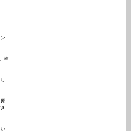
イン
、韓
用し
、原
づき
とい