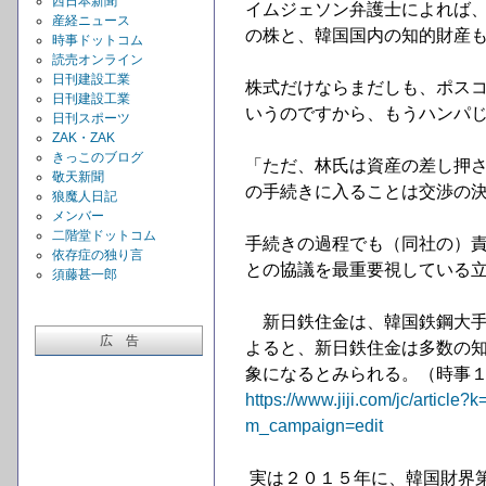
西日本新聞
イムジェソン弁護士によれば
産経ニュース
の株と、韓国国内の知的財産
時事ドットコム
読売オンライン
日刊建設工業
株式だけならまだしも、ポス
日刊建設工業
いうのですから、もうハンパ
日刊スポーツ
ZAK・ZAK
きっこのブログ
「ただ、林氏は資産の差し押
敬天新聞
の手続きに入ることは交渉の
狼魔人日記
メンバー
二階堂ドットコム
手続きの過程でも（同社の）
依存症の独り言
との協議を最重要視している
須藤甚一郎
新日鉄住金は、韓国鉄鋼大手
広 告
よると、新日鉄住金は多数の
象になるとみられる。（時事１
https://www.jiji.com/jc/arti
m_campaign=edit
実は２０１５年に、韓国財界