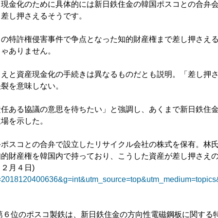
、現金化のために具体的には新日鉄住金の韓国ポスコとの合弁
も差し押さえるそうです。
コの特許権侵害事件で争点となった知的財産権まで差し押さえ
じゃありません。
さえと資産現金化の手続きは異なるものだとも説明。「差し押
決裂を意味しない。
責任ある協議の意思を待ちたい」と強調し、あくまで新日鉄住
立場を示した。
ポスコとの合弁で設立したリサイクル会社の株式を保有。林
知的財産権を韓国内で持っており、こうした資産が差し押さえ
２月４日)
cle?k=2018120400636&g=int&utm_source=top&utm_medium=topics
第６位のポスコ製鉄は、新日鉄住金の方向性電磁鋼板に関する