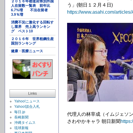
２０１６年都道府県別外国
う」(朝日１２月４日)
人在留数一覧表 前年比
6.7%増 不法在留者
https://www.asahi.com/artic
3.9％増
消費不況に激化する回転す
し業界 売上高ランキン
グ ベスト10
２０１６年 世界粗鋼生産
国別ランキング
健康・医療ニュース
Links
Yahoo!ニュース
Yahoo!談合入札
毎日.jp
代理人の林宰成（イムジェソン
長崎新聞
さわやかキャラ 朝日新聞
https
沖縄タイムス
琉球新報