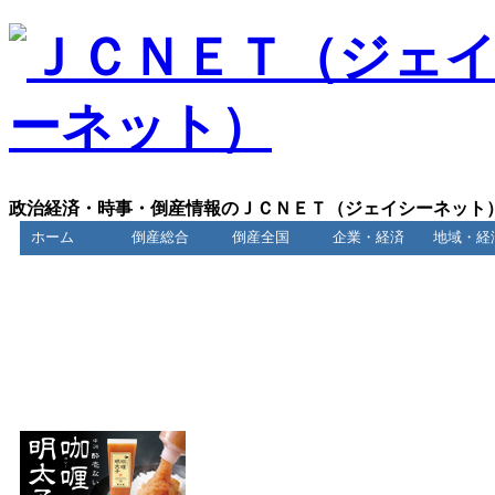
政治経済・時事・倒産情報のＪＣＮＥＴ（ジェイシーネット
ホーム
倒産総合
倒産全国
企業・経済
地域・経