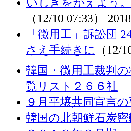
いしきをかえよう
（12/10 07:33）
2018
「徴用工」訴訟団 
さえ手続きに
（12/1
韓国・徴用工裁判の
覧リスト２６６社
９月平壌共同宣言の
韓国の北朝鮮石炭密