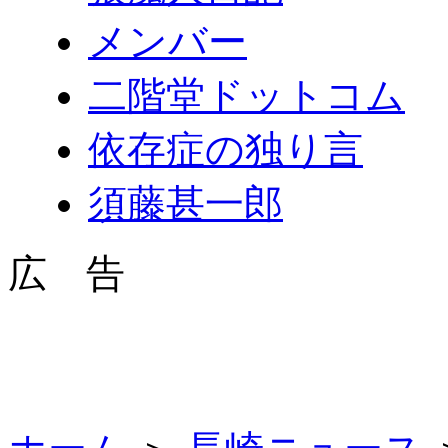
メンバー
二階堂ドットコム
依存症の独り言
須藤甚一郎
広 告