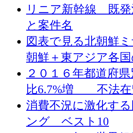
リニア新幹線 既発
と案件名
図表で見る北朝鮮ミ
朝鮮＋東アジア各国
２０１６年都道府県
比6.7%増 不法在
消費不況に激化する
ング ベスト10