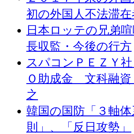
初の外国人不法滞在
日本ロッテの兄弟喧
長収監・今後の行方
スパコンＰＥＺＹ社
Ｏ助成金 文科融資
之
韓国の国防「３軸体
則」、「反日攻勢」