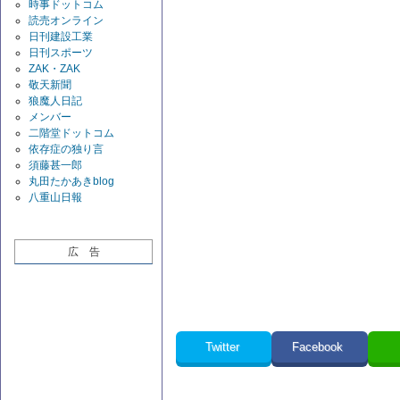
時事ドットコム
読売オンライン
日刊建設工業
日刊スポーツ
ZAK・ZAK
敬天新聞
狼魔人日記
メンバー
二階堂ドットコム
依存症の独り言
須藤甚一郎
丸田たかあきblog
八重山日報
広 告
Twitter
Facebook