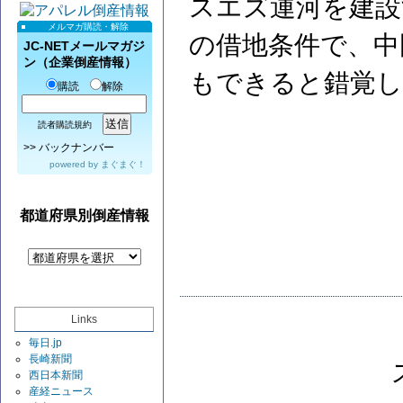
スエズ運河を建設
メルマガ購読・解除
の借地条件で、中
JC-NETメールマガジ
ン（企業倒産情報）
もできると錯覚し
購読
解除
読者購読規約
>>
バックナンバー
powered by
まぐまぐ！
都道府県別倒産情報
Links
毎日.jp
長崎新聞
西日本新聞
産経ニュース