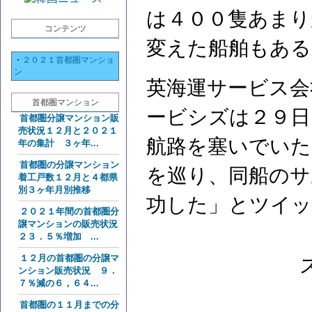
は４００隻あまり
コンテンツ
変えた船舶もある
・
２０２１首都圏マンショ
ン
英海運サービス会
首都圏マンション
ービシズは２９日
首都圏分譲マンション販
売状況１２月と２０２１
航路を塞いでいた
年の集計 ３ヶ年...
首都圏の分譲マンション
を巡り、同船のサ
着工戸数１２月と４都県
別３ヶ年月別推移
功した」とツイッ
２０２１年間の首都圏分
譲マンションの販売状況
２３．５％増加 ...
１２月の首都圏の分譲マ
ンション販売状況 ９．
７％減の６，６４...
首都圏の１１月までの分