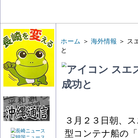
ホーム
＞
海外情報
＞ ス
と
スエ
成功と
３月２３日朝、ス
型コンテナ船の「