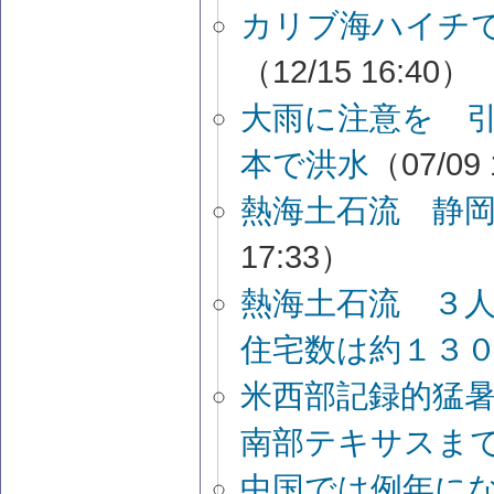
カリブ海ハイチ
（12/15 16:40）
大雨に注意を 
本で洪水
（07/09
熱海土石流 静
17:33）
熱海土石流 ３
住宅数は約１３
米西部記録的猛
南部テキサスま
中国では例年に