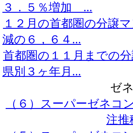
３．５％増加 ...
１２月の首都圏の分譲マ
減の６，６４...
首都圏の１１月までの分
県別３ヶ年月...
ゼ
（６）スーパーゼネコ
注推移