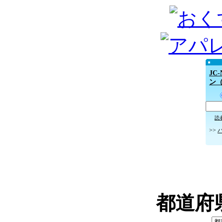
JC
ン
読
>>
都道府