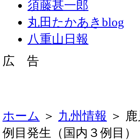
須藤甚一郎
丸田たかあきblog
八重山日報
広 告
ホーム
＞
九州情報
＞ 
例目発生（国内３例目）