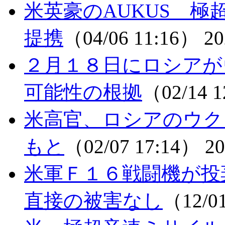
米英豪のAUKUS 
提携
（04/06 11:16）
20
２月１８日にロシアが
可能性の根拠
（02/14 
米高官、ロシアのウク
もと
（02/07 17:14）
20
米軍Ｆ１６戦闘機が
直接の被害なし
（12/0