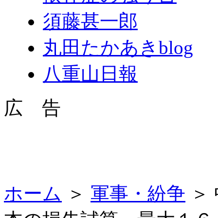
須藤甚一郎
丸田たかあきblog
八重山日報
広 告
ホーム
＞
軍事・紛争
＞