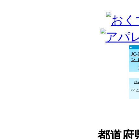
JC
ン
読
>>
都道府