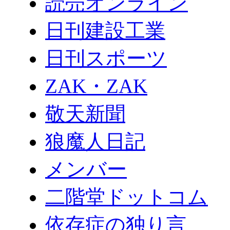
読売オンライン
日刊建設工業
日刊スポーツ
ZAK・ZAK
敬天新聞
狼魔人日記
メンバー
二階堂ドットコム
依存症の独り言