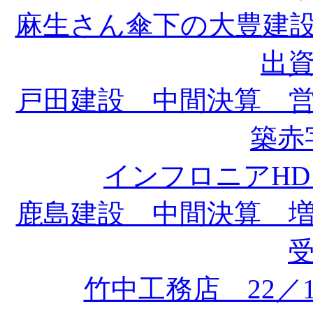
麻生さん傘下の大豊建
出
戸田建設 中間決算 
築赤字
インフロニアH
鹿島建設 中間決算 
竹中工務店 22／