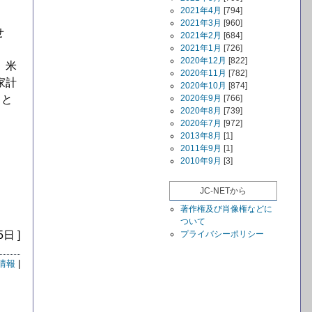
2021年4月
[794]
2021年3月
[960]
せ
2021年2月
[684]
2021年1月
[726]
2020年12月
[822]
。米
2020年11月
[782]
家計
2020年10月
[874]
うと
2020年9月
[766]
2020年8月
[739]
2020年7月
[972]
2013年8月
[1]
2011年9月
[1]
2010年9月
[3]
JC-NETから
著作権及び肖像権などに
ついて
5日 ]
プライバシーポリシー
情報
|