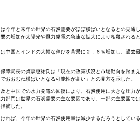
）は今年と来年の世界の石炭需要がほぼ横ばいとなるとの見通
需要の増加が太陽光や風力発電の急速な拡大により相殺される
量は中国とインドの大幅な伸びを背景に２．６％増加し、過去
全保障局長の貞森恵祐氏は「現在の政策状況と市場動向を踏ま
までおおむね横ばいとなる可能性が高い」との見方を示した。
普及と中国での水力発電の回復により、石炭使用に大きな圧力
電力部門は世界の石炭需要の主な要因であり、一部の主要国で
と指摘した。
なければ、今年の世界の石炭使用量は減少するだろうとしてい