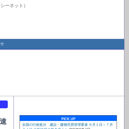
イシーネット）
合せ
ト
PICK UP
速