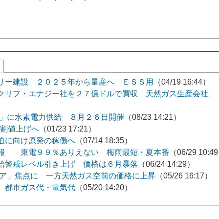
リー建設 ２０２５年から量産へ ＥＳＳ用
（04/19 16:44）
クリフ・エナジー社を２７億ドルで買収 天然ガス生産会社
３」に水素電力供給 ８月２６日開催
（08/23 14:21）
３割値上げへ
（01/23 17:21）
迫に向け原発の稼働へ
（07/14 18:35）
予報 東電９９％ありえない 梅雨最短・夏本番
（06/29 10:4
給警戒レベル引き上げ 価格は６月暴落
（06/24 14:29）
シア」焦点に 一方天然ガス空前の価格に上昇
（05/26 16:17）
 都市ガス代・電気代
（05/20 14:20）