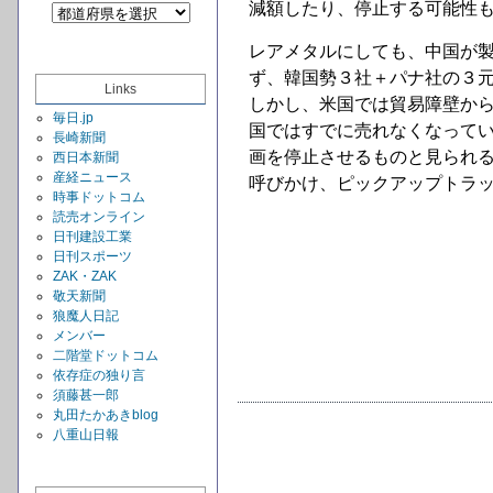
減額したり、停止する可能性
レアメタルにしても、中国が製
ず、韓国勢３社＋パナ社の３
Links
しかし、米国では貿易障壁から
毎日.jp
国ではすでに売れなくなってい
長崎新聞
画を停止させるものと見られ
西日本新聞
産経ニュース
呼びかけ、ピックアップトラ
時事ドットコム
読売オンライン
日刊建設工業
日刊スポーツ
ZAK・ZAK
敬天新聞
狼魔人日記
メンバー
二階堂ドットコム
依存症の独り言
須藤甚一郎
丸田たかあきblog
八重山日報