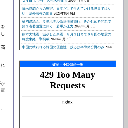
しを
とし
最高
破産・小口倒産一覧
えれ
がか
は電
る。