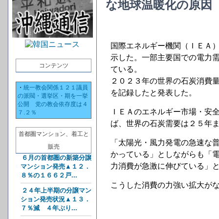
な地球温暖化の原因
国際エネルギー機関（ＩＥＡ
示した。一部主要国での電力
コンテンツ
ている。
２０２３年の世界の石炭消費
・
統一教会関係１２１議員
を記録したと発表した。
の派閥・選挙区・期を一挙
公開 党の教会依存度は４
ＩＥＡのエネルギー市場・安
７.２％
ば、世界の石炭需要は２５年
首都圏マンション、着工と
「太陽光・風力発電の急速な
販売
かっている」としながらも「
６月の首都圏の新築分譲
力消費が急激に伸びている」
マンション発売▲１２．
８％の１６６２戸...
こうした消費の力強い拡大が
２４年上半期の分譲マン
ション発売状況▲１３．
７％減 ４年ぶり...