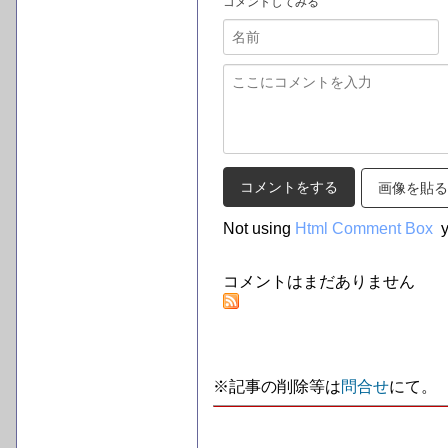
コメントしてみる
画像を貼る
Not using
Html Comment Box
y
コメントはまだありません
※記事の削除等は
問合せ
にて。