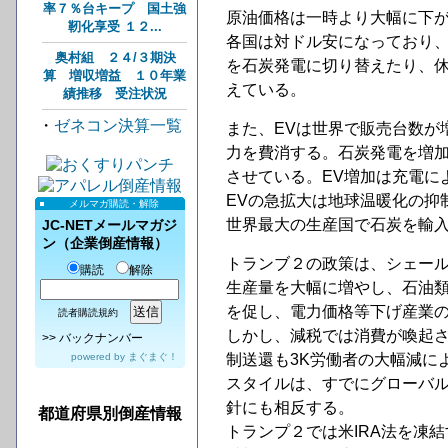
率７％台キープ 国土強
原油価格は一時より大幅に下
靭化享受 １２...
各国は対ドル安になっており
奥村組 ２４/３期決
を石炭発電に切り替えたり、
算 増収増益 １０年業
えている。
績推移 受注状況
・
ゼネコン決算一覧
また、EVは世界で販売台数が
力を費消する。石炭発電を増加
させている。EV増加は充電に
EVの急拡大は地球温暖化の抑
メルマガ購読・解除
世界最大の生産国で石炭を輸
JC-NETメールマガジ
ン（企業倒産情報）
トランブ２の政策は、シェール
購読
解除
生産量を大幅に増やし、石油
を促し、電力価格等下げ産業
読者購読規約
しかし、減税では消費が喚起
>>
バックナンバー
powered by
まぐまぐ！
制送還も3K労働者の大幅減に
スタイルは、すでにグローバル
針にも相反する。
都道府県別倒産情報
トランプ２では米IRA法を凍