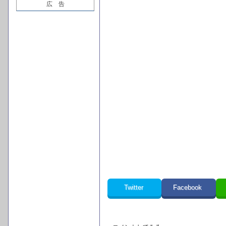
広 告
Twitter
Facebook