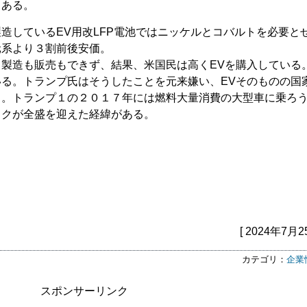
もある。
造しているEV用改LFP電池ではニッケルとコバルトを必要と
元系より３割前後安価。
製造も販売もできず、結果、米国民は高くEVを購入している
る。トランプ氏はそうしたことを元来嫌い、EVそのものの国
る。トランプ１の２０１７年には燃料大量消費の大型車に乗ろ
ックが全盛を迎えた経緯がある。
[ 2024年7月2
カテゴリ：
企業
スポンサーリンク