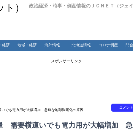
政治経済・時事・倒産情報のＪＣＮＥＴ（ジェ
・経済
地域・経済
海外情報
北海道情報
コロナ倒産
問
スポンサーリンク
コメン
這いでも電力用が大幅増加 急速な地球温暖化の原因
量 需要横這いでも電力用が大幅増加 急