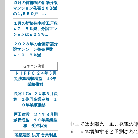
５月の首都圏の新築分譲
マンション発売２０％減
の１,５５０戸 ...
１月の新築住宅着工戸数
▲７．５％減、分譲マン
ションは▲２５%...
２０２３年の全国新築分
譲マンション発売戸数
▲１０．８％減
ゼネコン決算
ＮＩＰＰＯ ２４年３月
期決算増収増益 １0年
業績推移
長谷工Co. ２４年３月決
算 １兆円企業定着 １
０年業績推移...
戸田建設 ２４年３月期
減収増益 １０年業績推
中国では太陽光・風力発電の
移 受注状況
６．５％増加すると予測され
若築建設 決算 営業利益