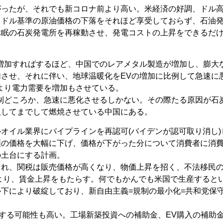
がったが、それでも新コロナ前より高い。米経済の好調、ドル
、ドル基準の原油価格の下落をそれほど享受しておらず、石油
休眠の石炭発電所を再稼動させ、発電コストの上昇をできるだ
増加すればするほど、中国でのレアメタル製造が増加し、膨大
させ、それに伴い、地球温暖化をEVの増加に比例して急速に
より電力需要を増加もさせている。
制どころか、急速に悪化させるしかない。その際たる原因が石
入してまでして燃焼させている中国にある。
オイル業界にパイプラインを再認可(バイデンが認可取り消し)
類の価格を大幅に下げ、価格が下がった分について消費者に消
の土台にする計画。
され、関税は販売価格が高くなり、物価上昇を招く、不法移民
より、賃金上昇をもたらす。何でもかんでも米国で生産すると
下により破綻しており、新自由主義=規制の最小化=共和党保
結する可能性も高い。工場新築投資への補助金、EV購入の補助