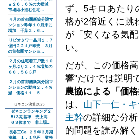
▲２６．６％の大幅減
ず、5キロあたりの
市場縮小進む住宅...
格が2倍近くに跳
４月の首都圏新築分譲マ
ンション昨年１０月来に
増加 千葉２．６...
が「安くなる気配
リビオタワー品川１．７
い。
億円２２１戸即売 ３月
の首都圏マンショ...
２月の住宅着工戸数１０
だが、この価格高
ヶ月ぶり２．４％増加の
６０，５８３戸
響”だけでは説明
２月の首都圏新築分譲マ
ンションの動向２．４％
農協による「価格
減 価格１１．５...
は、
山下一仁・キ
ゼネコン決算2025
ゼネコンランキング２
主幹
の詳細な分析
５/３期基準 売上高
６３位まで 非上場...
的問題を読み解く
長谷工Co. ２５年３月期
決算 １．１兆円 業務