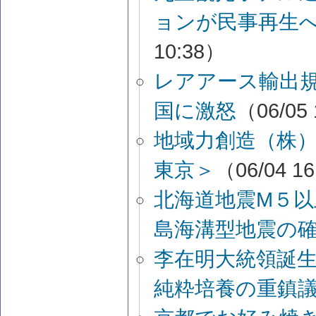
ョンが民事再生
10:38）
レアアース輸出
国に激怒
（06/05
地域力創造（株
東京＞
（06/04 1
北海道地震M５
島海溝型地震の
李在明大統領誕
純粋培養の重鎮