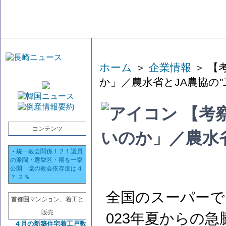
ホーム
＞
企業情報
＞ 【
か」／農水省とJA農協の"
【考
コンテンツ
いのか」／農水省
・
統一教会関係１２１議員
の派閥・選挙区・期を一挙
公開 党の教会依存度は４
７.２％
全国のスーパーで
首都圏マンション、着工と
販売
023年夏からの
４月の新築住宅着工戸数