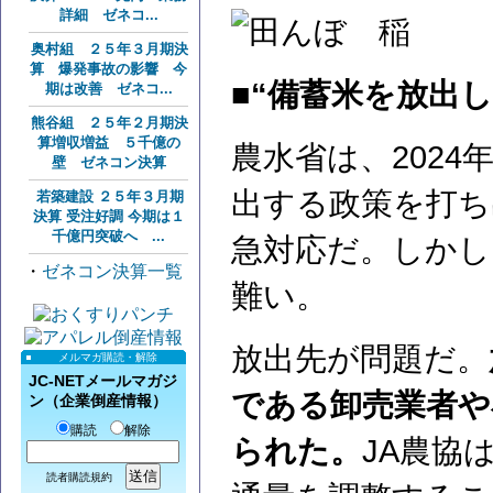
詳細 ゼネコ...
奥村組 ２５年３月期決
算 爆発事故の影響 今
■“備蓄米を放出
期は改善 ゼネコ...
熊谷組 ２５年２月期決
算増収増益 ５千億の
農水省は、2024
壁 ゼネコン決算
出する政策を打ち
若築建設 ２５年３月期
決算 受注好調 今期は１
千億円突破へ ...
急対応だ。しかし
・
ゼネコン決算一覧
難い。
放出先が問題だ。
メルマガ購読・解除
JC-NETメールマガジ
である卸売業者や
ン（企業倒産情報）
購読
解除
られた。
JA農協
読者購読規約