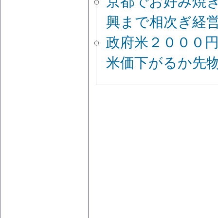
京都でお好み焼
興まで相次ぎ経
政府米２０００
米価下がるか先