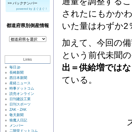
通量を調整するこ
>>
バックナンバー
powered by
まぐまぐ！
されたにもかかわ
いた量はわずか2
都道府県別倒産情報
加えて、今回の備
という前代未聞の
Links
出＝供給増ではな
毎日.jp
長崎新聞
ている。
西日本新聞
産経ニュース
時事ドットコム
読売オンライン
日刊建設工業
日刊スポーツ
ZAK・ZAK
敬天新聞
狼魔人日記
メンバー
二階堂ドットコム