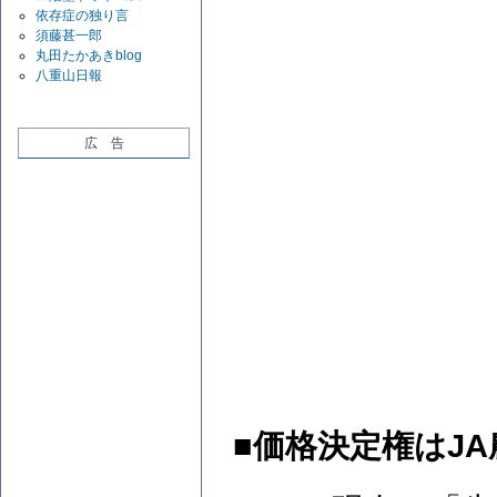
依存症の独り言
須藤甚一郎
丸田たかあきblog
八重山日報
広 告
■価格決定権はJ