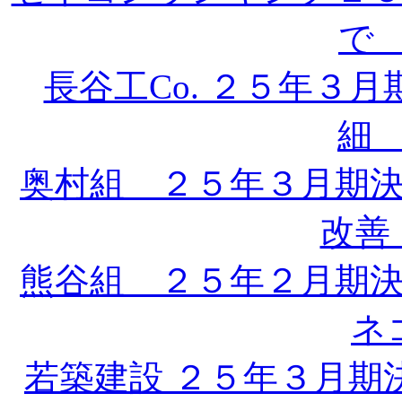
で 
長谷工Co. ２５年３
細 
奥村組 ２５年３月期
改善 
熊谷組 ２５年２月期
ネ
若築建設 ２５年３月期