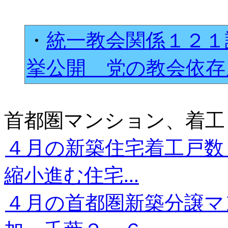
・
統一教会関係１２１
挙公開 党の教会依
首都圏マンション、着工
４月の新築住宅着工戸数
縮小進む住宅...
４月の首都圏新築分譲マ