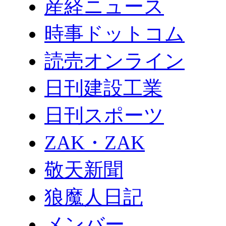
産経ニュース
時事ドットコム
読売オンライン
日刊建設工業
日刊スポーツ
ZAK・ZAK
敬天新聞
狼魔人日記
メンバー