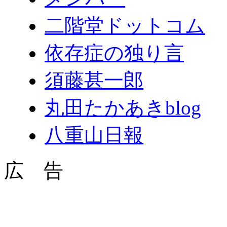
二階堂ドットコム
依存症の独り言
須藤甚一郎
丸田たかあきblog
八重山日報
広 告