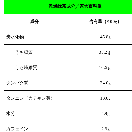
乾燥緑茶成分／茶大百科版
成分
含有量（
/100g
）
炭水化物
45.8g
うち糖質
35.2
ｇ
うち繊維質
10.6
ｇ
タンパク質
24.0g
タンニン（カテキン類）
13.0g
水分
4.9g
カフェイン
2.3g