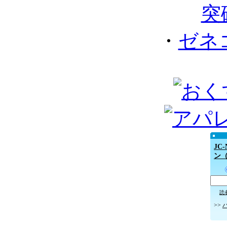
突
・
ゼネ
JC
ン
読
>>