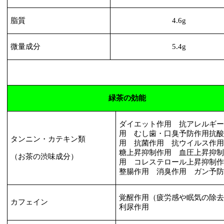
脂質
4.6g
微量成分
5.4g
緑茶の効能
ダイエット作用 抗アレルギ
用 むし歯・口臭予防作用抗
タンニン・カテキン類
用 抗菌作用 抗ウイルス作
糖上昇抑制作用 血圧上昇抑
（お茶の渋味成分）
用 コレステロール上昇抑制
整腸作用 消臭作用 ガン予
覚醒作用（疲労感や眠気の除
カフェイン
利尿作用