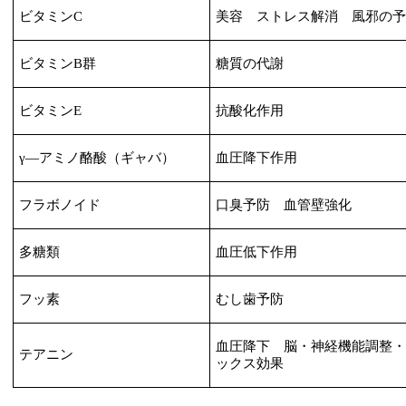
ビタミン
C
美容 ストレス解消 風邪の
ビタミン
B
群
糖質の代謝
ビタミン
E
抗酸化作用
γ―アミノ酪酸（ギャバ）
血圧降下作用
フラボノイド
口臭予防 血管壁強化
多糖類
血圧低下作用
フッ素
むし歯予防
血圧降下 脳・神経機能調整
テアニン
ックス効果