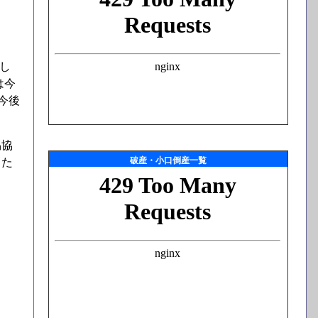
し
は今
今後
易協
破産・小口倒産一覧
もた