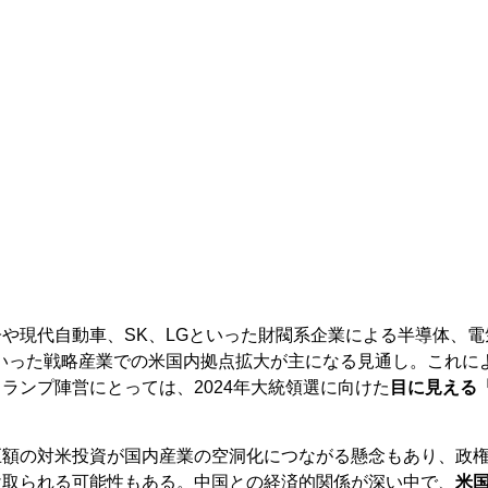
や現代自動車、SK、LGといった財閥系企業による半導体、電
いった戦略産業での米国内拠点拡大が主になる見通し。これに
ランプ陣営にとっては、2024年大統領選に向けた
目に見える
巨額の対米投資が国内産業の空洞化につながる懸念もあり、政
け取られる可能性もある。中国との経済的関係が深い中で、
米