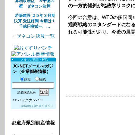
算増収増益 ５千億の
の一方的傾斜が地政学リスク
壁 ゼネコン決算
若築建設 ２５年３月期
今回の合意は、WTOの多国間
決算 受注好調 今期は１
通商戦略のスタンダードにな
千億円突破へ ...
れる可能性があり、今後の展
・
ゼネコン決算一覧
メルマガ購読・解除
JC-NETメールマガジ
ン（企業倒産情報）
購読
解除
読者購読規約
>>
バックナンバー
powered by
まぐまぐ！
都道府県別倒産情報