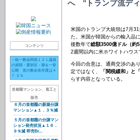
へ "トランプ流ディ
米国のトランプ大統領は7月3
た。米国が韓国からの輸入品に
後数年で
総額3500億ドル（約
コンテンツ
2週間以内に米ホワイトハウス
・
統一教会関係１２１議員
今回の合意は、通商交渉のあ
の派閥・選挙区・期を一挙
公開 党の教会依存度は４
定ではなく、
「関税緩和」と
７.２％
らす内容となっている。
首都圏マンション、着工と
販売
６月の首都圏の新築分譲
マンション▲１．３％減
５月の首都圏の分譲マン
ション発売状況▲１６．
９％減 即売Br...