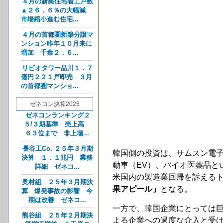
４月の新築住宅着工戸数
▲２６．６％の大幅減
市場縮小進む住宅...
４月の首都圏新築分譲マ
ンション昨年１０月来に
増加 千葉２．６...
リビオタワー品川１．７
億円２２１戸即売 ３月
の首都圏マンショ...
ゼネコン決算2025
ゼネコンランキング２
５/３期基準 売上高
６３位まで 非上場...
長谷工Co. ２５年３月期
韓国側の投資は、サムスン電子
決算 １．１兆円 業務
動車（EV）、バイオ医薬品と
詳細 ゼネコ...
米国内の製造業回帰を訴えるト
奥村組 ２５年３月期決
果アピール」
となる。
算 爆発事故の影響 今
期は改善 ゼネコ...
一方で、韓国企業にとっては
熊谷組 ２５年２月期決
よる企業への過度な介入と受