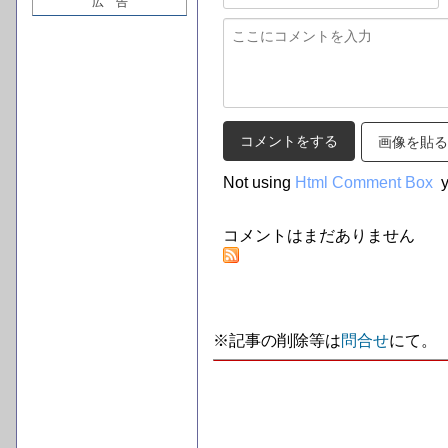
広 告
画像を貼る
Not using
Html Comment Box
y
コメントはまだありません
※記事の削除等は
問合せ
にて。