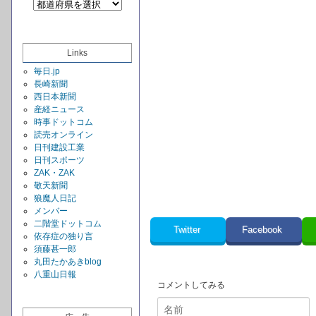
Links
毎日.jp
長崎新聞
西日本新聞
産経ニュース
時事ドットコム
読売オンライン
日刊建設工業
日刊スポーツ
ZAK・ZAK
敬天新聞
狼魔人日記
メンバー
二階堂ドットコム
Twitter
Facebook
依存症の独り言
須藤甚一郎
丸田たかあきblog
八重山日報
コメントしてみる