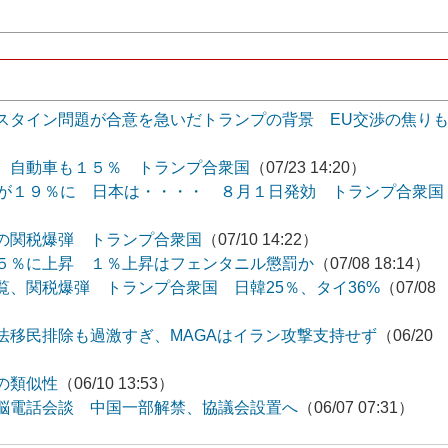
スタイン問題が合意を急いだトランプの背景 EU交渉の焦り
 自動車も１５％ トランプ合衆国
（07/23 14:20）
%が１９％に 日本は・・・・ ８月１日発効 トランプ合衆国
の関税爆弾 トランプ合衆国
（07/10 14:22）
５％に上昇 １％上昇はフェンタニル懲罰か
（07/08 18:14）
、関税爆弾 トランプ合衆国 日韓25％、タイ36%
（07/08
法移民排除も過激すぎ、MAGAはイラン攻撃支持せず
（06/20
の類似性
（06/10 13:53）
脳電話会談 中国一部解禁、協議会設置へ
（06/07 07:31）