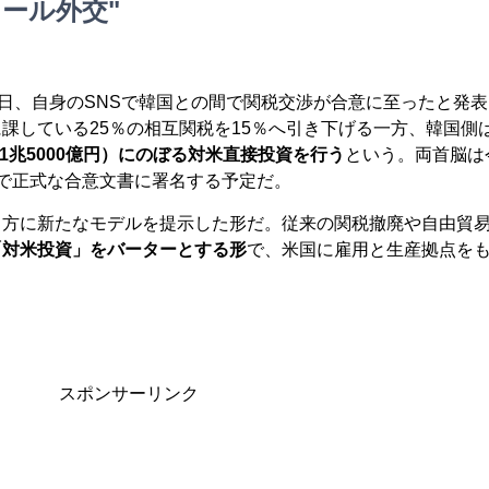
ール外交"
1日、自身のSNSで韓国との間で関税交渉が合意に至ったと発表
課している25％の相互関税を15％へ引き下げる一方、韓国側
51兆5000億円）にのぼる対米直接投資を行う
という。両首脳は
で正式な合意文書に署名する予定だ。
り方に新たなモデルを提示した形だ。従来の関税撤廃や自由貿
「対米投資」をバーターとする形
で、米国に雇用と生産拠点を
スポンサーリンク