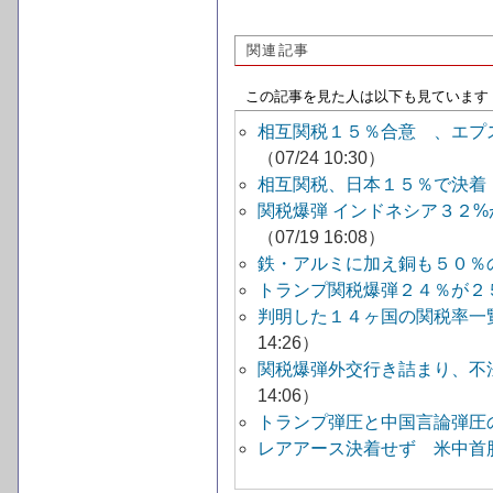
関連記事
この記事を見た人は以下も見ています
相互関税１５％合意 、エプ
（07/24 10:30）
相互関税、日本１５％で決着
関税爆弾 インドネシア３２
（07/19 16:08）
鉄・アルミに加え銅も５０％
トランプ関税爆弾２４％が２
判明した１４ヶ国の関税率一覧
14:26）
関税爆弾外交行き詰まり、不
14:06）
トランプ弾圧と中国言論弾圧
レアアース決着せず 米中首