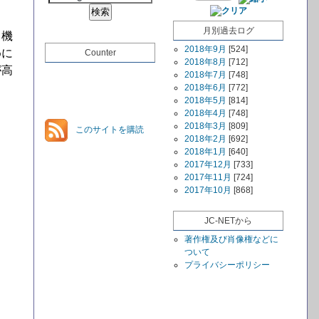
月別過去ログ
Ｔ機
2018年9月
[524]
めに
Counter
2018年8月
[712]
が高
2018年7月
[748]
2018年6月
[772]
2018年5月
[814]
2018年4月
[748]
2018年3月
[809]
このサイトを購読
2018年2月
[692]
2018年1月
[640]
2017年12月
[733]
2017年11月
[724]
2017年10月
[868]
JC-NETから
著作権及び肖像権などに
ついて
プライバシーポリシー