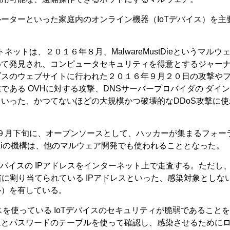
ーターといった家庭内のオンライン機器（IoTデバイス）を主
トネットは、２０１６年８月、MalwareMustDieというマルウ
めて発見され、コンピュータセキュリティを得意とするジャー
ブスのウェブサイトに行われた２０１６年９月２０日の攻撃や
である OVHに対する攻撃、DNSサーバープロバイダの ダイ
いった、かつてないほどの大規模かつ破壊的なDDoS攻撃に使
同年９月下旬に、オープンソースとして、ハッカーが集まるフォー
raiの機構は、他のマルウェア開発でも使われることとなった。
oTデバイスの IPアドレスをインターネット上で走査する。ただし、M
省に割り当てられている IPアドレスといった、感染対象としな
ル）を有している。
スを使っている IoTデバイスのセキュリティが脆弱であること
ムとパスワードのテーブルを使って確認し、感染させるために