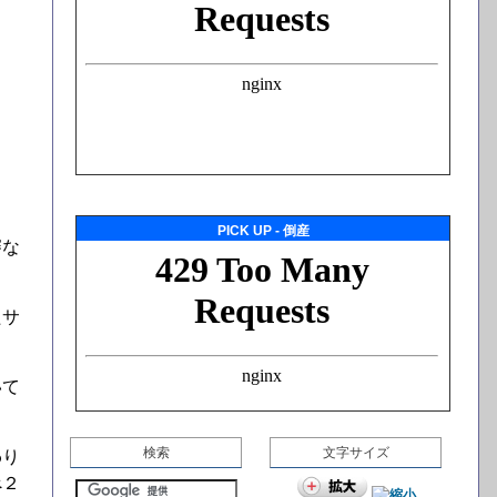
PICK UP - 倒産
審な
たサ
いて
検索
文字サイズ
わり
べ２