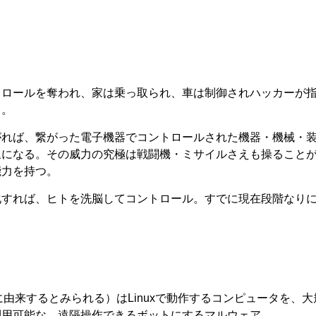
トロールを奪われ、家は乗っ取られ、車は制御されハッカーが
る。
がれば、繋がった電子機器でコントロールされた機器・機械・
象になる。その威力の究極は戦闘機・ミサイルさえも操ること
能力を持つ。
化すれば、ヒトを洗脳してコントロール。すでに現在段階なり
。
来に由来するとみられる）はLinuxで動作するコンピュータを、大
利用可能な、遠隔操作できるボットにするマルウェア。