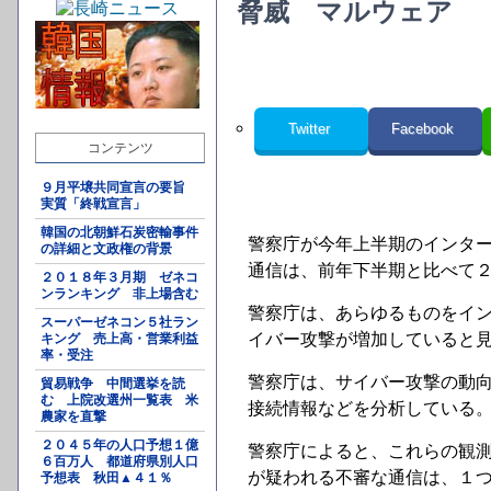
脅威 マルウェア
Twitter
Facebook
コンテンツ
９月平壌共同宣言の要旨
実質「終戦宣言」
韓国の北朝鮮石炭密輸事件
警察庁が今年上半期のインタ
の詳細と文政権の背景
通信は、前年下半期と比べて
２０１８年３月期 ゼネコ
ンランキング 非上場含む
警察庁は、あらゆるものをイ
スーパーゼネコン５社ラン
イバー攻撃が増加していると
キング 売上高・営業利益
率・受注
警察庁は、サイバー攻撃の動
貿易戦争 中間選挙を読
む 上院改選州一覧表 米
接続情報などを分析している
農家を直撃
２０４５年の人口予想１億
警察庁によると、これらの観
６百万人 都道府県別人口
が疑われる不審な通信は、１
予想表 秋田▲４１％