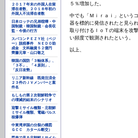
５％増加した。
２０１７年末の外国人在留
滞在者数、２０１８年初の
外国人不法滞在者数
中でも「Ｍｉｒａｉ」という
日本ロッテの兄弟喧嘩・中
器を標的に発信されたと見ら
国制裁・韓国制裁・会長収
取り付けるＩｏＴの端末を攻
監・今後の行方
い頻度で観測されたという。
スパコンＰＥＺＹ社（ペジ
ー）脱税事件 ＮＥＤＯ助
成金 文科融資５２億円
以上、
齊藤元章・山口敬之
韓国の国防「３軸体系」、
「３不」、「４原則」、
「反日攻勢」
リニア新幹線 既発注済全
２３件のＪＶメンバーと案
件名
もしもの第２次朝鮮戦争で
の壊滅的結末のシナリオ
迎撃ミサイル種類・北朝鮮
ミサイル種類、電磁パルス
核爆弾
中東湾岸国の分裂の構図
ＧＣＣ カタール断交）
図表で見る北朝鮮ミサイル