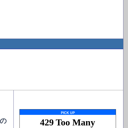
PICK UP
の