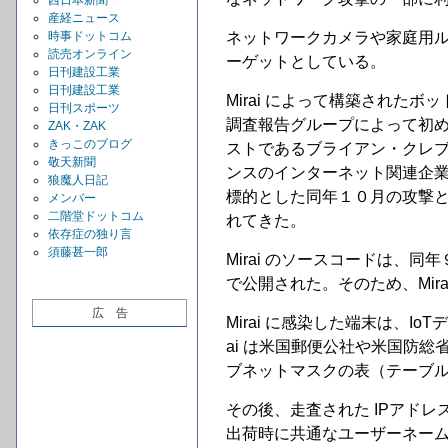
西日本新聞
産経ニュース
時事ドットコム
ネットワークカメラや家庭用ル
読売オンライン
ーゲットとしている。
日刊建設工業
日刊建設工業
Mirai によって構築されたボッ
日刊スポーツ
調査報告グループによって初
ZAK・ZAK
きっこのブログ
ストであるブライアン・クレ
敬天新聞
ンスのインターネット関連企業
狼魔人日記
標的とした同年１０月の攻撃と
メンバー
二階堂ドットコム
れてきた。
依存症の独り言
須藤甚一郎
Mirai のソースコードは、
で公開された。そのため、Mi
広 告
Mirai に感染した端末は、I
ai は米国郵便公社や米国防総
ブネットマスクの表（テーブ
その後、走査された IPアドレ
出荷時に共通なユーザーネー