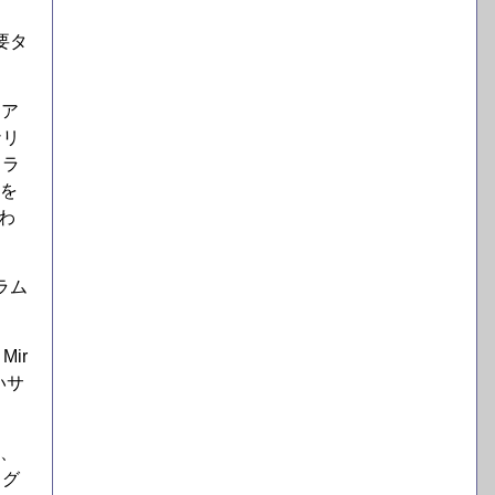
要タ
ェア
ナリ
フラ
ンを
わ
ラム
ir
いサ
を、
ログ