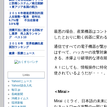
と防衛システム／南北朝鮮
＋東アジア各国の戦力
２０１６年都道府県別外国
人在留数一覧表 前年比
6.7%増 不法在留者
3.9％増
消費不況に激化する回転す
最悪の場合、産業機器はコン
し業界 売上高ランキン
したとおりに動く凶器に変わ
グ ベスト10
２０１６年 世界粗鋼生産
通信ですべての電子機器が繋
国別ランキング
はすべて、ハッカーの攻撃対
健康・医療ニュース
きる。水爆より破壊的な潜在
ＡＩにしても、情報操作に特
使されているようだが・・・
Links
Yahoo!ニュース
Yahoo!談合入札
毎日.jp
＜Mirai＞
長崎新聞
沖縄タイムス
Mirai（ミライ、日本語の未
琉球新報
なネットワーク攻撃の一部に