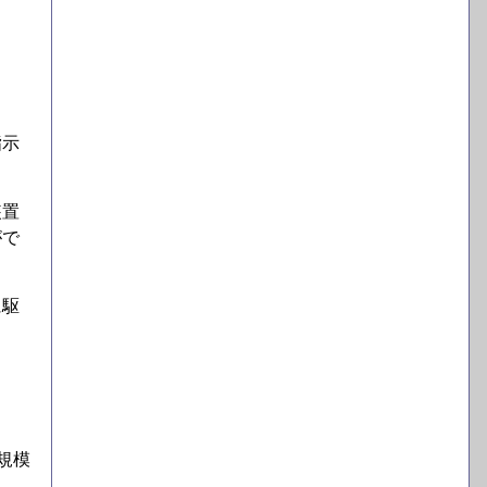
指示
装置
がで
に駆
規模