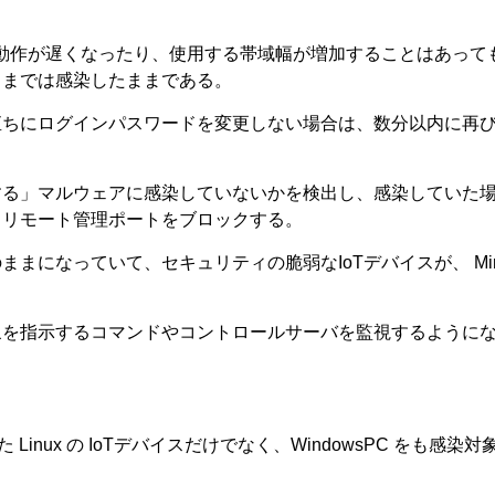
時折動作が遅くなったり、使用する帯域幅が増加することはあって
るまでは感染したままである。
直ちにログインパスワードを変更しない場合は、数分以内に再
する」マルウェアに感染していないかを検出し、感染していた
、リモート管理ポートをブロックする。
まになっていて、セキュリティの脆弱なIoTデバイスが、 Mir
象を指示するコマンドやコントロールサーバを監視するように
た Linux の IoTデバイスだけでなく、WindowsPC をも感染対