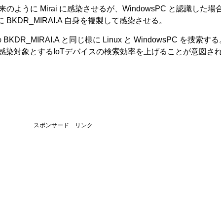
来のように Mirai に感染させるが、WindowsPC と認識した場
に BKDR_MIRAI.A 自身を複製して感染させる。
BKDR_MIRAI.A と同じ様に Linux と WindowsPC を捜索す
とで、感染対象とするIoTデバイスの検索効率を上げることが意図さ
スポンサード リンク