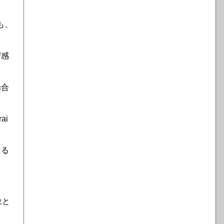
も、
び感
場合
ai
なる
象と