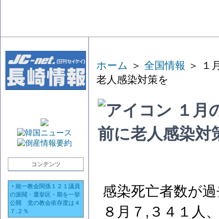
ホーム
＞
全国情報
＞ １
老人感染対策を
１月
前に老人感染対
コンテンツ
・
統一教会関係１２１議員
感染死亡者数が過
の派閥・選挙区・期を一挙
公開 党の教会依存度は４
８月７,３４１人
７.２％