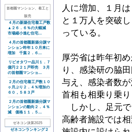
人に増加、１月は
首都圏マンション、着工と
販売
と１万人を突破し
４月の新築住宅着工戸数
▲２６．６％の大幅減
っている。
市場縮小進む住宅...
４月の首都圏新築分譲マ
ンション昨年１０月来に
増加 千葉２．６...
厚労省は昨年初め
リビオタワー品川１．７
り、感染研の脇田
億円２２１戸即売 ３月
の首都圏マンショ...
与え、感染者数が
２月の住宅着工戸数１０
ヶ月ぶり２．４％増加の
首相も相乗り乗り
６０，５８３戸
２月の首都圏新築分譲マ
しかし、足元で
ンションの動向２．４％
減 価格１１．５...
高齢者施設では相
ゼネコン決算2025
施設内に設けられ
ゼネコンランキング２