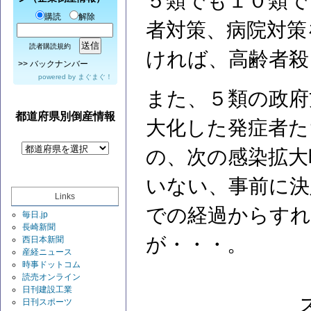
５類でも１０類で
購読
解除
者対策、病院対策
読者購読規約
ければ、高齢者殺
>>
バックナンバー
powered by
まぐまぐ！
また、５類の政府
都道府県別倒産情報
大化した発症者た
の、次の感染拡大
いない、事前に決
Links
での経過からす
毎日.jp
長崎新聞
が・・・。
西日本新聞
産経ニュース
時事ドットコム
読売オンライン
日刊建設工業
日刊スポーツ