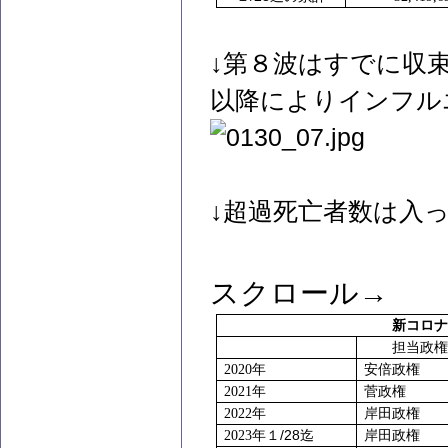
↓第８波はすでに収
以降によりインフル
↓超過死亡者数は入
スクロール→
新コロナ
担当政権
2020
年
安倍政権
2021
年
菅政権
2022
年
岸田政権
/28
2023
年１
迄
岸田政権