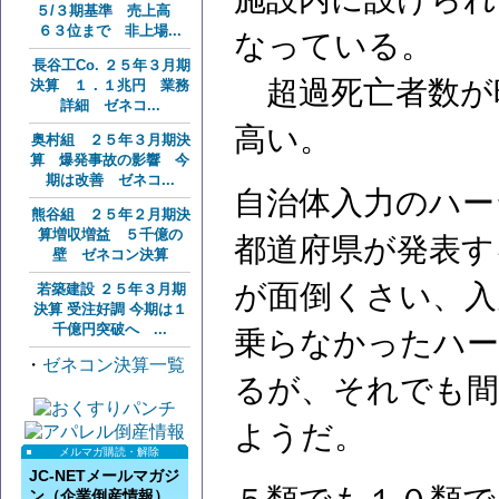
５/３期基準 売上高
６３位まで 非上場...
なっている。
長谷工Co. ２５年３月期
超過死亡者数が
決算 １．１兆円 業務
詳細 ゼネコ...
高い。
奥村組 ２５年３月期決
算 爆発事故の影響 今
期は改善 ゼネコ...
自治体入力のハー
熊谷組 ２５年２月期決
算増収増益 ５千億の
都道府県が発表す
壁 ゼネコン決算
が面倒くさい、入
若築建設 ２５年３月期
決算 受注好調 今期は１
千億円突破へ ...
乗らなかったハー
・
ゼネコン決算一覧
るが、それでも間
ようだ。
メルマガ購読・解除
JC-NETメールマガジ
ン（企業倒産情報）