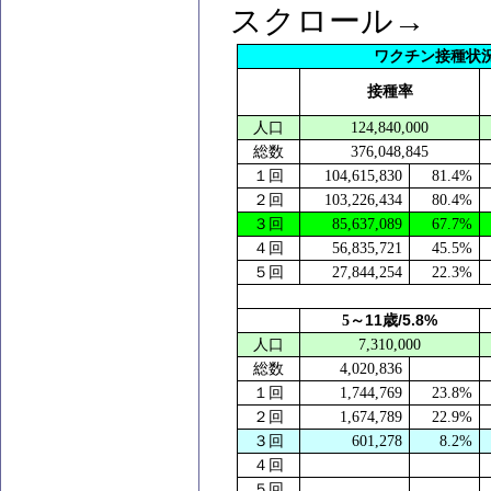
スクロール→
ワクチン接種
接種率
人口
124,840,000
総数
376,048,845
１回
104,615,830
81.4%
２回
103,226,434
80.4%
３回
85,637,089
67.7%
４回
56,835,721
45.5%
５回
27,844,254
22.3%
11
/5.8%
5
～
歳
人口
7,310,000
総数
4,020,836
１回
1,744,769
23.8%
２回
1,674,789
22.9%
３回
601,278
8.2%
４回
５回