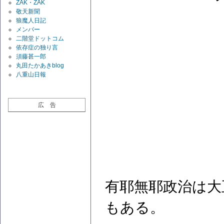
ZAK・ZAK
敬天新聞
狼魔人日記
メンバー
二階堂ドットコム
依存症の独り言
須藤甚一郎
丸田たかあきblog
八重山日報
広 告
有耶無耶政治は大
もある。