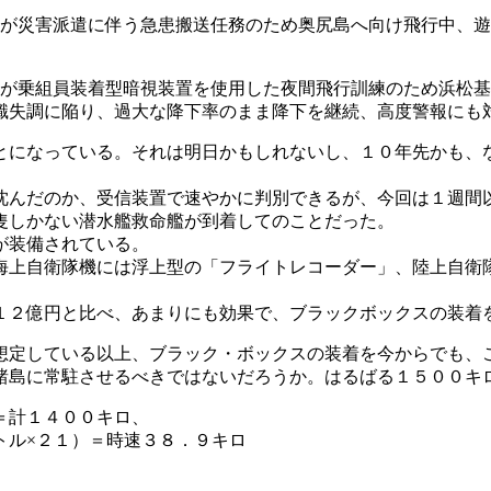
機）が災害派遣に伴う急患搬送任務のため奥尻島へ向け飛行中、
機）が乗組員装着型暗視装置を使用した夜間飛行訓練のため浜松
識失調に陥り、過大な降下率のまま降下を継続、高度警報にも対
になっている。それは明日かもしれないし、１０年先かも、な
沈んだのか、受信装置で速やかに判別できるが、今回は１週間
隻しかない潜水艦救命艦が到着してのことだった。
が装備されている。
海上自衛隊機には浮上型の「フライトレコーダー」、陸上自衛
１２億円と比べ、あまりにも効果で、ブラックボックスの装着
想定している以上、ブラック・ボックスの装着を今からでも、
島に常駐させるべきではないだろうか。はるばる１５００キ
＝計１４００キロ、
トル×２１）＝時速３８．９キロ