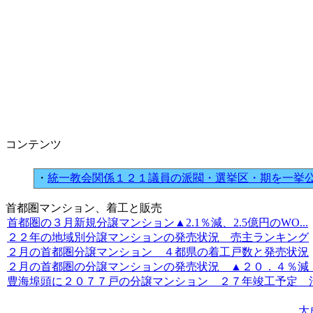
コンテンツ
・
統一教会関係１２１議員の派閥・選挙区・期を一挙
首都圏マンション、着工と販売
首都圏の３月新規分譲マンション▲2.1％減、2.5億円のWO...
２２年の地域別分譲マンションの発売状況 売主ランキング
２月の首都圏分譲マンション ４都県の着工戸数と発売状況
２月の首都圏の分譲マンションの発売状況 ▲２０．４％減 ４
豊海埠頭に２０７７戸の分譲マンション ２７年竣工予定 清水
大