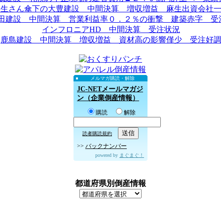
麻生さん傘下の大豊建設 中間決算 増収増益 麻生出資会社
田建設 中間決算 営業利益率０．２％の衝撃 建築赤字 受注.
インフロニアHD 中間決算 受注状況
鹿島建設 中間決算 増収増益 資材高の影響僅少 受注好
メルマガ購読・解除
JC-NETメールマガジ
ン（企業倒産情報）
購読
解除
読者購読規約
>>
バックナンバー
powered by
まぐまぐ！
都道府県別倒産情報