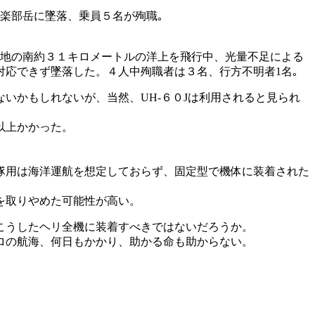
遊楽部岳に墜落、乗員５名が殉職｡
基地の南約３１キロメートルの洋上を飛行中、光量不足による
応できず墜落した。４人中殉職者は３名、行方不明者1名｡
いかもしれないが、当然、UH-６０Jは利用されると見られ
以上かかった。
隊用は海洋運航を想定しておらず、固定型で機体に装着された
を取りやめた可能性が高い。
こうしたヘリ全機に装着すべきではないだろうか。
ロの航海、何日もかかり、助かる命も助からない。