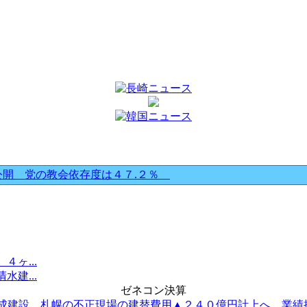
公開 党の教会依存度は４７.２％
ヶ...
建...
ゼネコン決算
成建設 札幌の不正現場の建替費用▲２４０億円計上へ 業績推.