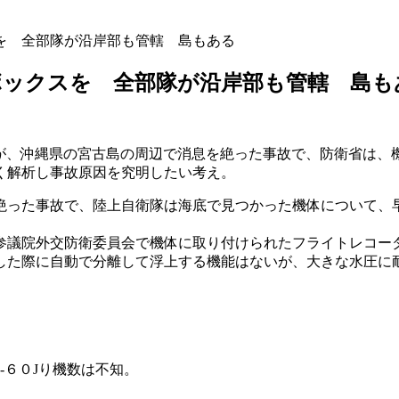
を 全部隊が沿岸部も管轄 島もある
ックスを 全部隊が沿岸部も管轄 島も
A」が、沖縄県の宮古島の周辺で消息を絶った事故で、防衛省は
く解析し事故原因を究明したい考え。
絶った事故で、陸上自衛隊は海底で見つかった機体について、
参議院外交防衛委員会で機体に取り付けられたフライトレコー
した際に自動で分離して浮上する機能はないが、大きな水圧に
-６０Jり機数は不知。