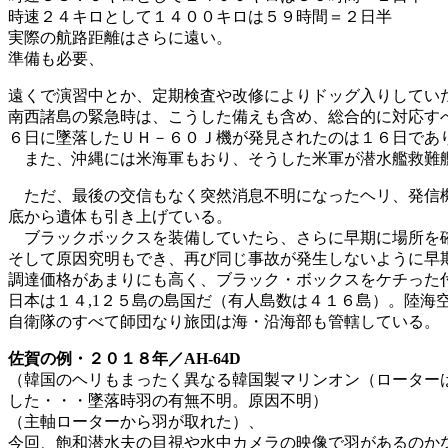
時速２４キロとして１４００キロは５９時間＝２日半
実際の航路距離はさらに遠い。
準備も必要、
遠くで演習中とか、定期検査や改修によりドッグ入りしてい
南西諸島の緊急時は、こうした備えも含め、総合的に対応す
６日に墜落したＵＨ－６０Ｊ機が発見されたのは１６日であ
また、沖縄には米海軍もおり、そうした米軍が潜水艦救難艦
ただ、最後の交信もなく突然消息不明になったヘリ、発信機
底から遺体も引き上げている。
ブラックボックスを装備していたら、さらに早期に場所を
そして原因究明もでき、再び同じ事故が発生しないように早
調達価格があまりにも高く、ブラック・ボックスをケチった
日本は１４,1２５島の島国だ（有人島数は４１６島）。陸海
自衛隊のすべて師団なり旅団は海・沿海部も管轄している。
佐賀の例・２０１８年／AH-64D
（韓国のヘリもまったく異なる韓国製マリンオン（ローター
した・・・墜落時羽の有無不明。原因不明）
（主軸ローターから羽が取れた）、
今回、飽和潜水夫の目視や水中カメラの映像で羽があるのか