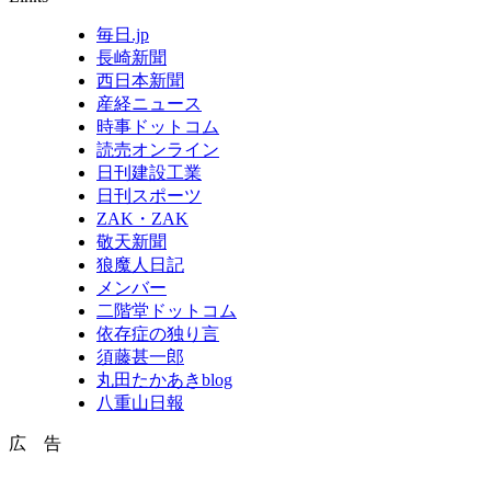
毎日.jp
長崎新聞
西日本新聞
産経ニュース
時事ドットコム
読売オンライン
日刊建設工業
日刊スポーツ
ZAK・ZAK
敬天新聞
狼魔人日記
メンバー
二階堂ドットコム
依存症の独り言
須藤甚一郎
丸田たかあきblog
八重山日報
広 告