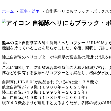
ホーム
＞
軍事・紛争
＞ 自衛隊ヘリにもブラック・ボックス
自衛隊ヘリにもブラック・ボ
熊本の陸上自衛隊第８師団所属のヘリコプター「UH-60J
機能を持っていることを明らかにした。今後、回収して詳し
陸上自衛隊のヘリコプターが沖縄県の宮古島の周辺で消息を
る。
これに関連して、防衛省統合幕僚監部の大和太郎総括官は、
隊などが保有する救難ヘリコプターとは異なり、機体が水没
自衛隊にUH-６０Jが納品されているのは全１３８機で、
航空自衛隊が７９機（１９８８年～２０２３年）
陸上自衛隊が４０機（１９９５年～２０１３年）
海上自衛隊が１９機（１９８９年～２００１年）
現在４０機あまりが運用中とあるようだが、各隊の現役のUH