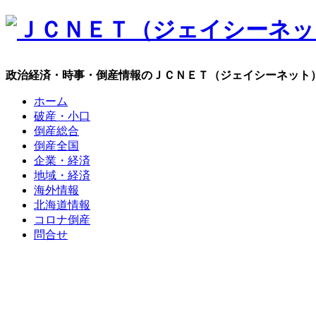
政治経済・時事・倒産情報のＪＣＮＥＴ（ジェイシーネット
ホーム
破産・小口
倒産総合
倒産全国
企業・経済
地域・経済
海外情報
北海道情報
コロナ倒産
問合せ