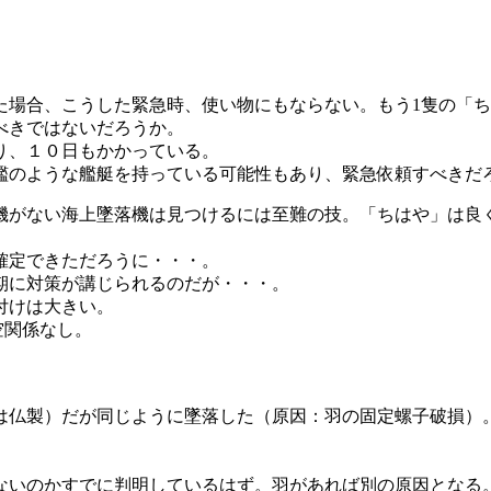
た場合、こうした緊急時、使い物にもならない。もう1隻の「
べきではないだろうか。
り、１０日もかかっている。
のような艦艇を持っている可能性もあり、緊急依頼すべきだ
がない海上墜落機は見つけるには至難の技。「ちはや」は良
確定できただろうに・・・。
期に対策が講じられるのだが・・・。
付けは大きい。
空関係なし。
は仏製）だが同じように墜落した（原因：羽の固定螺子破損）
ないのかすでに判明しているはず。羽があれば別の原因となる