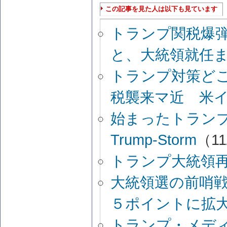
この記事を見た人は以下も見ています
トランプ関税爆弾
と、大統領就任
トランプ対策ど
税襲来マ近 米
始まったトラン
Trump-Storm
（11
トランプ大統領
大統領選の前哨
５ポイントに拡
トランプ・メデ