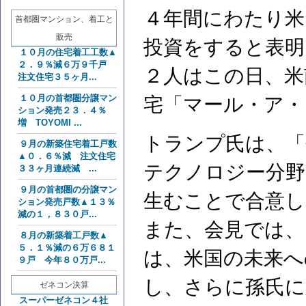
４年間にわたり米
首都圏マンション、着工と
販売
投資をすると表明
１０月の住宅着工工数▲
２．９％減６万９千戸
２人はこの日、米
注文住宅３５ヶ月...
１０月の首都圏分譲マン
宅「マール・ア・
ション発売２３．４％
増 TOYOMI ...
トランプ氏は、「
９月の新築住宅着工戸数
▲０．６％減 注文住宅
テクノロジー分野
３３ヶ月連続減 ...
９月の首都圏の分譲マン
生むことで合意し
ション発売戸数▲１３％
減の１，８３０戸...
また、会見では、
８月の新築着工戸数▲
５．１％減の６万６８１
は、米国の未来へ
９戸 今年８０万戸...
し、さらに孫氏に
ゼネコン決算
スーパーゼネコン４社