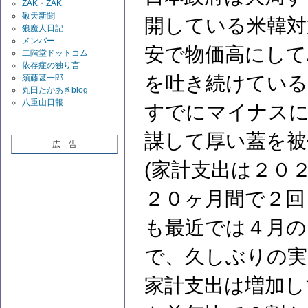
ZAK・ZAK
敬天新聞
開している米韓対
狼魔人日記
メンバー
安で物価高にして
二階堂ドットコム
依存症の独り言
を吐き続けている
須藤甚一郎
丸田たかあきblog
八重山日報
すでにマイナス
謀して厚い蓋を被
広 告
(家計支出は２０
２０ヶ月間で２回
も最近では４月の
で、久しぶりの実
家計支出は増加し