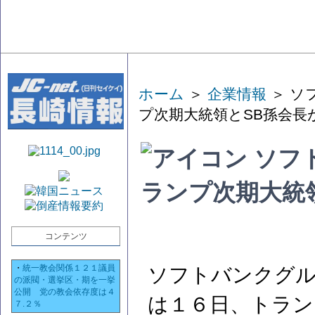
ホーム
＞
企業情報
＞ ソ
プ次期大統領とSB孫会長
ソフ
ランプ次期大統
コンテンツ
・
統一教会関係１２１議員
ソフトバンクグル
の派閥・選挙区・期を一挙
公開 党の教会依存度は４
は１６日、トラン
７.２％