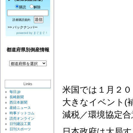
購読
解除
読者購読規約
>>
バックナンバー
powered by
まぐまぐ！
都道府県別倒産情報
Links
米国では１月２０
毎日.jp
長崎新聞
大きなイベント(
西日本新聞
産経ニュース
減税／環境協定合
時事ドットコム
読売オンライン
日刊建設工業
日本政府は大局す
日刊スポーツ