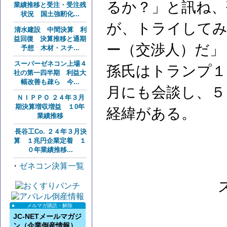
るか？」と訊ね、
業績推移と受注・受注残
状況 国土強靭化...
が、トライしてみ
清水建設 中間決算 利
益回復 決算推移と通期
ー（交渉人）だ」
予想 木材・スチ...
スーパーゼネコン上場４
孫氏はトランプ１
社の第一四半期 利益大
幅改善も疎ら 今...
月にも会談し、５
ＮＩＰＰＯ ２４年３月
期決算増収増益 １0年
経緯がある。
業績推移
長谷工Co. ２４年３月決
算 １兆円企業定着 １
０年業績推移...
・
ゼネコン決算一覧
メルマガ購読・解除
JC-NETメールマガジ
ン（企業倒産情報）