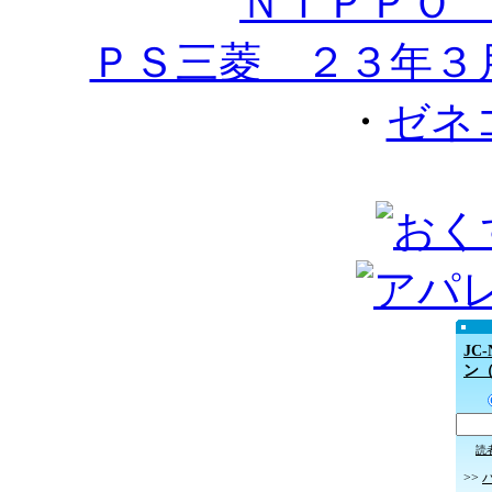
ＮＩＰＰＯ
ＰＳ三菱 ２３年３
・
ゼネ
JC
ン
読
>>