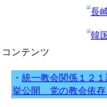
コンテンツ
・
統一教会関係１２１
挙公開 党の教会依