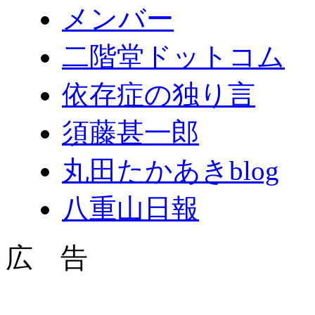
メンバー
二階堂ドットコム
依存症の独り言
須藤甚一郎
丸田たかあきblog
八重山日報
広 告