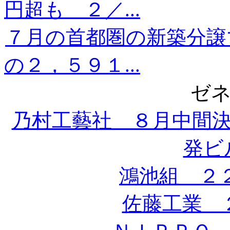
円超も ２／...
７月の首都圏の新築分譲
の２，５９１...
ゼ
乃村工藝社 ８月中間
発ビル
鴻池組 ２
佐藤工業 