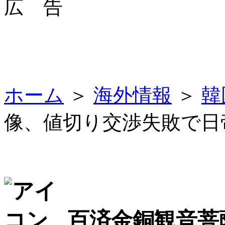
広 告
ホーム
＞
海外情報
＞
韓
像、値切り交渉失敗で日
百済金銅観音菩