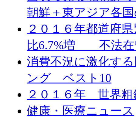
朝鮮＋東アジア各国
２０１６年都道府県
比6.7%増 不法在
消費不況に激化する
ング ベスト10
２０１６年 世界粗
健康・医療ニュース