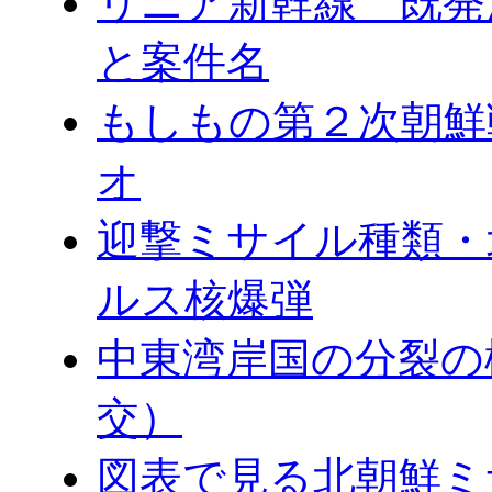
リニア新幹線 既発
と案件名
もしもの第２次朝鮮
オ
迎撃ミサイル種類・
ルス核爆弾
中東湾岸国の分裂の
交）
図表で見る北朝鮮ミ