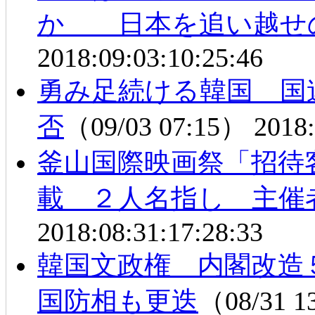
か 日本を追い越せ
2018:09:03:10:25:46
勇み足続ける韓国 国
否
（09/03 07:15）
2018:
釜山国際映画祭「招待
載 ２人名指し 主催
2018:08:31:17:28:33
韓国文政権 内閣改造
国防相も更迭
（08/31 