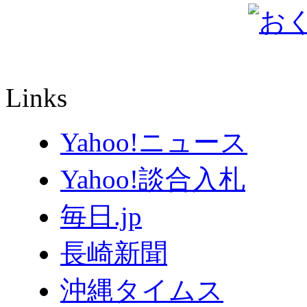
Links
Yahoo!ニュース
Yahoo!談合入札
毎日.jp
長崎新聞
沖縄タイムス