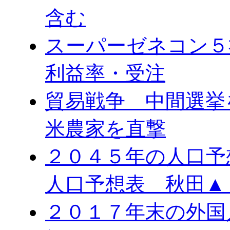
含む
スーパーゼネコン５
利益率・受注
貿易戦争 中間選
米農家を直撃
２０４５年の人口予
人口予想表 秋田▲
２０１７年末の外国