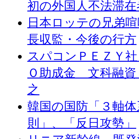
初の外国人不法滞在
日本ロッテの兄弟喧
長収監・今後の行方
スパコンＰＥＺＹ社
Ｏ助成金 文科融資
之
韓国の国防「３軸体
則」、「反日攻勢」