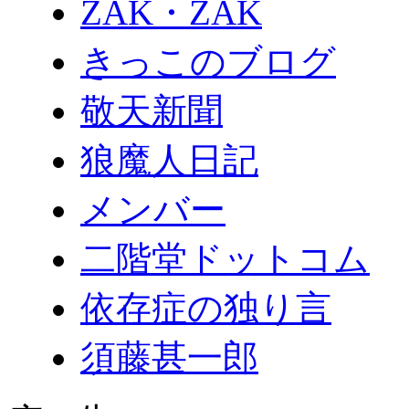
ZAK・ZAK
きっこのブログ
敬天新聞
狼魔人日記
メンバー
二階堂ドットコム
依存症の独り言
須藤甚一郎