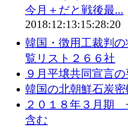
今月＋だと戦後最...
2018:12:13:15:28:20
韓国・徴用工裁判の
覧リスト２６６社
９月平壌共同宣言の
韓国の北朝鮮石炭密
２０１８年３月期 
含む