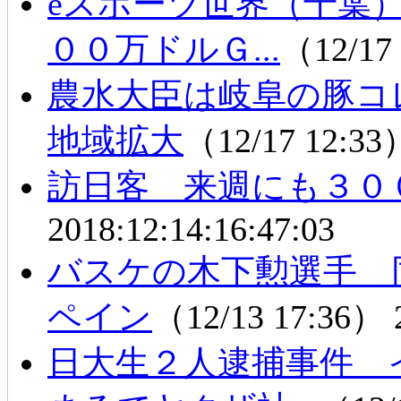
eスポーツ世界（千葉
００万ドルＧ...
（12/17
農水大臣は岐阜の豚コ
地域拡大
（12/17 12:3
訪日客 来週にも３０
2018:12:14:16:47:03
バスケの木下勲選手 
ペイン
（12/13 17:36）
日大生２人逮捕事件 