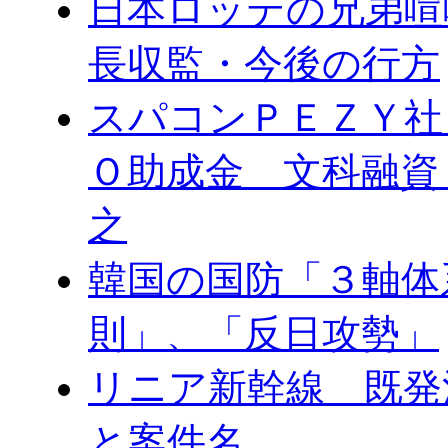
日本ロッテの兄弟喧
長収監・今後の行方
スパコンＰＥＺＹ社
Ｏ助成金 文科融資
之
韓国の国防「３軸体
則」、「反日攻勢」
リニア新幹線 既発
と案件名