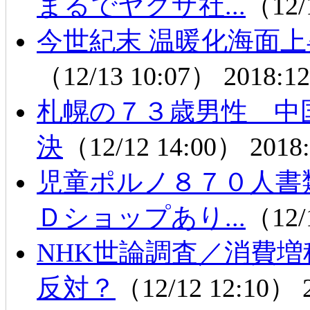
まるでヤクザ社...
（12/
今世紀末 温暖化海面
（12/13 10:07）
2018:12
札幌の７３歳男性 中
決
（12/12 14:00）
2018:
児童ポルノ８７０人書
Ｄショップあり...
（12/
NHK世論調査／消費
反対？
（12/12 12:10）