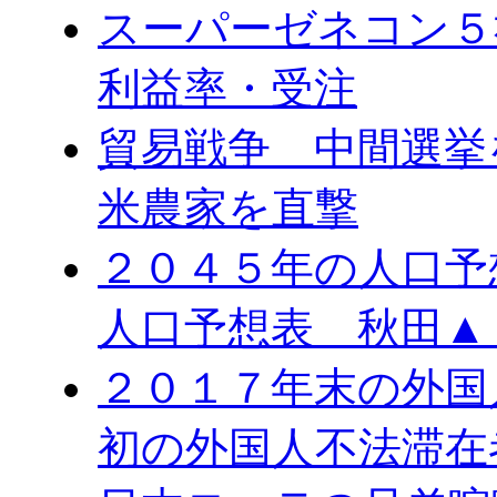
スーパーゼネコン５
利益率・受注
貿易戦争 中間選
米農家を直撃
２０４５年の人口予
人口予想表 秋田▲
２０１７年末の外国
初の外国人不法滞在