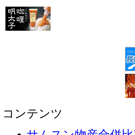
コンテンツ
サムスン物産合併比