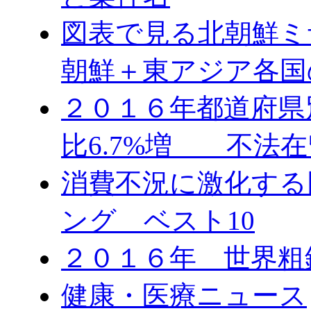
図表で見る北朝鮮ミ
朝鮮＋東アジア各国
２０１６年都道府県
比6.7%増 不法在
消費不況に激化する
ング ベスト10
２０１６年 世界粗
健康・医療ニュース