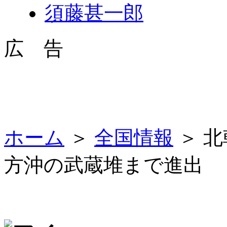
須藤甚一郎
広 告
ホーム
＞
全国情報
＞ 
方沖の武蔵堆まで進出 