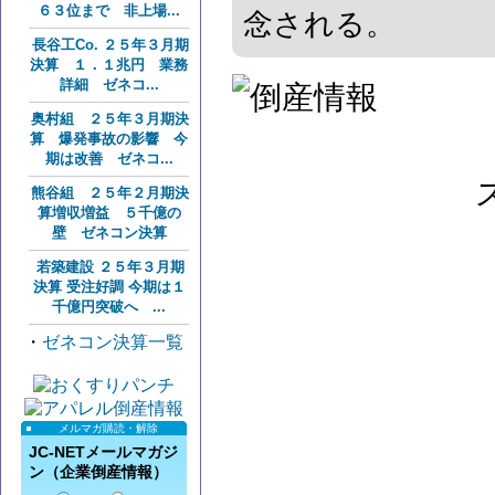
６３位まで 非上場...
念される。
長谷工Co. ２５年３月期
決算 １．１兆円 業務
詳細 ゼネコ...
奥村組 ２５年３月期決
算 爆発事故の影響 今
期は改善 ゼネコ...
熊谷組 ２５年２月期決
算増収増益 ５千億の
壁 ゼネコン決算
若築建設 ２５年３月期
決算 受注好調 今期は１
千億円突破へ ...
・
ゼネコン決算一覧
メルマガ購読・解除
JC-NETメールマガジ
ン（企業倒産情報）