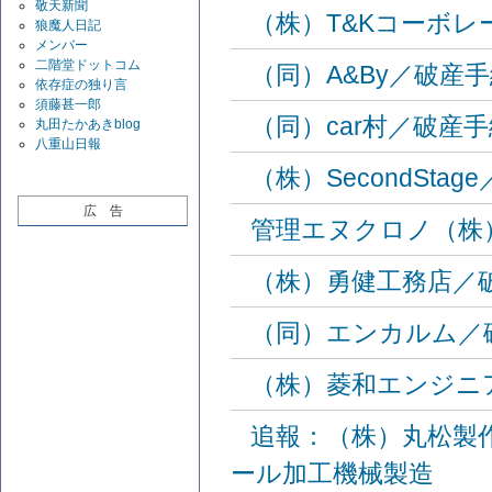
敬天新聞
（株）T&Kコーボ
狼魔人日記
メンバー
二階堂ドットコム
（同）A&By／破産
依存症の独り言
須藤甚一郎
（同）car村／破産
丸田たかあきblog
八重山日報
（株）SecondSt
広 告
管理エヌクロノ（株
（株）勇健工務店／
（同）エンカルム／
（株）菱和エンジニ
追報：（株）丸松製
ール加工機械製造