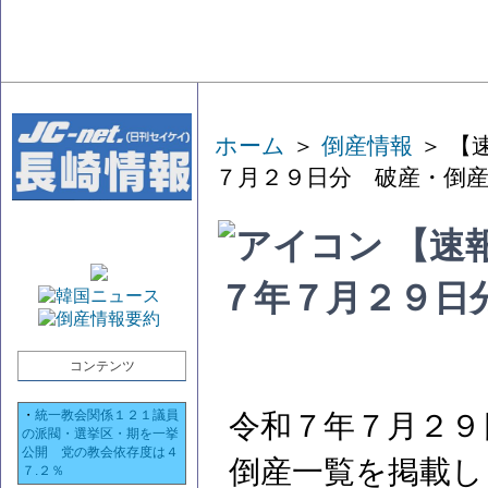
ホーム
＞
倒産情報
＞ 【
７月２９日分 破産・倒
【速
７年７月２９日
コンテンツ
・
統一教会関係１２１議員
令和７年７月２９
の派閥・選挙区・期を一挙
公開 党の教会依存度は４
倒産一覧を掲載し
７.２％