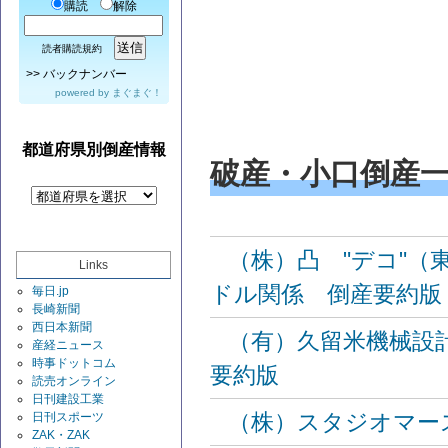
購読
解除
読者購読規約
>>
バックナンバー
powered by
まぐまぐ！
都道府県別倒産情報
破産・小口倒産
（株）凸 "デコ"
Links
ドル関係 倒産要約版
毎日.jp
長崎新聞
西日本新聞
（有）久留米機械設
産経ニュース
時事ドットコム
要約版
読売オンライン
日刊建設工業
（株）スタジオマー
日刊スポーツ
ZAK・ZAK