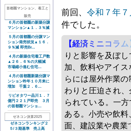
首都圏マンション、着工と
前回、
令和７年７
販売
件でした。
６月の首都圏の新築分譲
マンション▲１．３％減
５月の首都圏の分譲マン
【経済ミニコラム
ション発売状況▲１６．
９％減 即売Br...
りと影響を及ぼし
４月の新築住宅着工戸数
▲２６．６％の大幅減
加、飲料やアイス
市場縮小進む住宅...
４月の首都圏新築分譲マ
らには屋外作業の
ンション昨年１０月来に
増加 千葉２．６...
わりと圧迫され、
リビオタワー品川１．７
られている。一方
億円２２１戸即売 ３月
の首都圏マンショ...
ある。小売や飲料
ゼネコン決算2025
面、建設業や農業
ゼネコンランキング２
５/３期基準 売上高